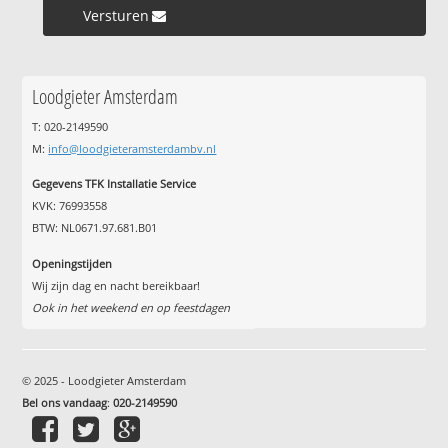
Versturen »
Loodgieter Amsterdam
T: 020-2149590
M:
info@loodgieteramsterdambv.nl
Gegevens TFK Installatie Service
KVK: 76993558
BTW: NL0671.97.681.B01
Openingstijden
Wij zijn dag en nacht bereikbaar!
Ook in het weekend en op feestdagen
© 2025 - Loodgieter Amsterdam
Bel ons vandaag
:
020-2149590