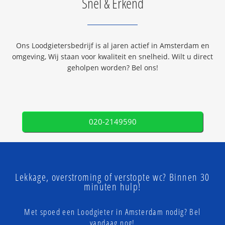
Snel & Erkend
Ons Loodgietersbedrijf is al jaren actief in Amsterdam en
omgeving, Wij staan voor kwaliteit en snelheid. Wilt u direct
geholpen worden? Bel ons!
020-2149590
Lekkage, overstroming of verstopte wc? Binnen 30
minuten hulp!
Met spoed een Loodgieter in Amsterdam nodig? Bel
vandaag nog!