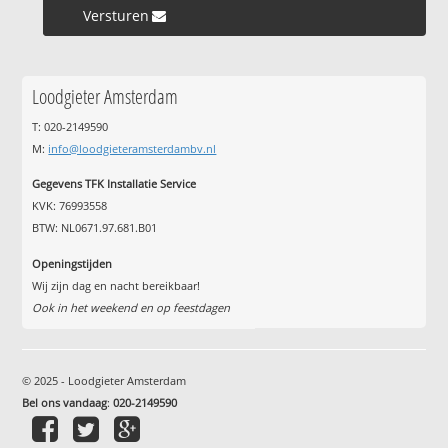
Versturen »
Loodgieter Amsterdam
T: 020-2149590
M:
info@loodgieteramsterdambv.nl
Gegevens TFK Installatie Service
KVK: 76993558
BTW: NL0671.97.681.B01
Openingstijden
Wij zijn dag en nacht bereikbaar!
Ook in het weekend en op feestdagen
© 2025 - Loodgieter Amsterdam
Bel ons vandaag
:
020-2149590