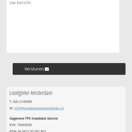
Versturen »
Loodgieter Amsterdam
T: 020-2149590
M:
info@loodgieteramsterdambv.nl
Gegevens TFK Installatie Service
KVK: 76993558
BTW: NL0671.97.681.B01