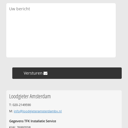
Versturen »
Loodgieter Amsterdam
T: 020-2149590
M:
info@loodgieteramsterdambv.nl
Gegevens TFK Installatie Service
KVK: 76993558