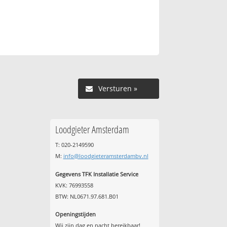
Versturen »
Loodgieter Amsterdam
T: 020-2149590
M:
info@loodgieteramsterdambv.nl
Gegevens TFK Installatie Service
KVK: 76993558
BTW: NL0671.97.681.B01
Openingstijden
Wij zijn dag en nacht bereikbaar!