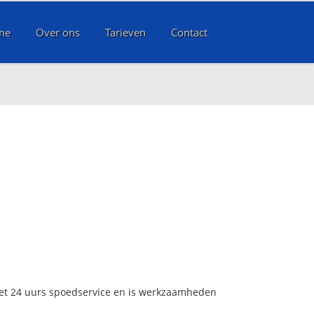
me
Over ons
Tarieven
Contact
met 24 uurs spoedservice en is werkzaamheden