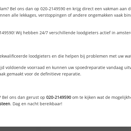
dam? Bel ons dan op 020-2149590 en krijg direct een vakman aan de l
nen alle lekkages, verstoppingen of andere ongemakken vaak binne
149590! Wij hebben 24/7 verschillende loodgieters actief in amst
kwalificeerde loodgieters en die helpen bij problemen met uw water
jd voldoende voorraad en kunnen uw spoedreparatie vandaag uitvo
ak gemaakt voor de definitieve reparatie.
? Bel ons dan gerust op
020-2149590
om te kijken wat de mogelijkh
tsteen
. Dag en nacht bereikbaar!