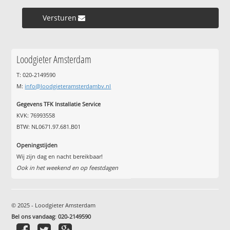
Versturen »
Loodgieter Amsterdam
T: 020-2149590
M:
info@loodgieteramsterdambv.nl
Gegevens TFK Installatie Service
KVK: 76993558
BTW: NL0671.97.681.B01
Openingstijden
Wij zijn dag en nacht bereikbaar!
Ook in het weekend en op feestdagen
© 2025 - Loodgieter Amsterdam
Bel ons vandaag
:
020-2149590