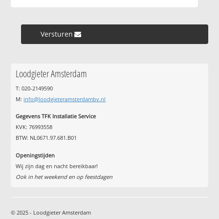
Versturen »
Loodgieter Amsterdam
T: 020-2149590
M:
info@loodgieteramsterdambv.nl
Gegevens TFK Installatie Service
KVK: 76993558
BTW: NL0671.97.681.B01
Openingstijden
Wij zijn dag en nacht bereikbaar!
Ook in het weekend en op feestdagen
© 2025 - Loodgieter Amsterdam