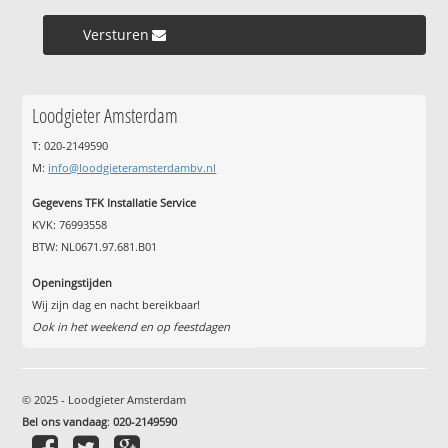
Versturen »
Loodgieter Amsterdam
T: 020-2149590
M:
info@loodgieteramsterdambv.nl
Gegevens TFK Installatie Service
KVK: 76993558
BTW: NL0671.97.681.B01
Openingstijden
Wij zijn dag en nacht bereikbaar!
Ook in het weekend en op feestdagen
© 2025 - Loodgieter Amsterdam
Bel ons vandaag
:
020-2149590