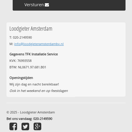
Versturen »
Loodgieter Amsterdam
T: 020-2149590
M:
info@loodgieteramsterdambv.nl
Gegevens TFK Installatie Service
KVK: 76993558
BTW: NL0671.97.681.B01
Openingstijden
Wij zijn dag en nacht bereikbaar!
Ook in het weekend en op feestdagen
© 2025 - Loodgieter Amsterdam
Bel ons vandaag
:
020-2149590