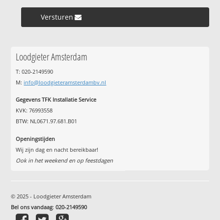
Versturen »
Loodgieter Amsterdam
T: 020-2149590
M:
info@loodgieteramsterdambv.nl
Gegevens TFK Installatie Service
KVK: 76993558
BTW: NL0671.97.681.B01
Openingstijden
Wij zijn dag en nacht bereikbaar!
Ook in het weekend en op feestdagen
© 2025 - Loodgieter Amsterdam
Bel ons vandaag
:
020-2149590