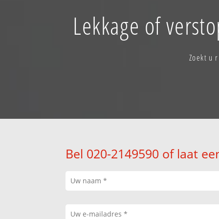
Lekkage of verst
Zoekt u 
Bel 020-2149590 of laat ee