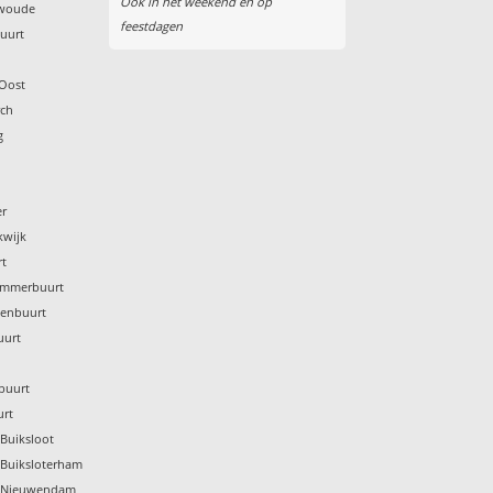
Ook in het weekend en op
gwoude
feestdagen
buurt
 Oost
rch
g
er
kwijk
rt
ammerbuurt
denbuurt
uurt
buurt
urt
Buiksloot
 Buiksloterham
p Nieuwendam