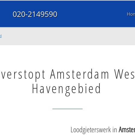
020-2149590
Ho
d
 verstopt Amsterdam Wes
Havengebied
Loodgieterswerk in
Amste