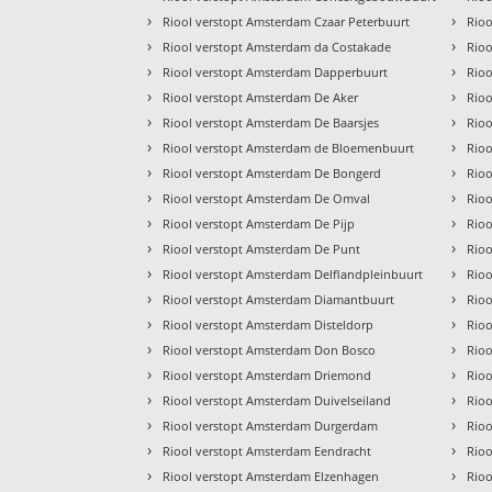
›
›
Riool verstopt Amsterdam Czaar Peterbuurt
Rioo
›
›
Riool verstopt Amsterdam da Costakade
Rioo
›
›
Riool verstopt Amsterdam Dapperbuurt
Rio
›
›
Riool verstopt Amsterdam De Aker
Rio
›
›
Riool verstopt Amsterdam De Baarsjes
Rio
›
›
Riool verstopt Amsterdam de Bloemenbuurt
Rioo
›
›
Riool verstopt Amsterdam De Bongerd
Rio
›
›
Riool verstopt Amsterdam De Omval
Rio
›
›
Riool verstopt Amsterdam De Pijp
Rioo
›
›
Riool verstopt Amsterdam De Punt
Rioo
›
›
Riool verstopt Amsterdam Delflandpleinbuurt
Rioo
›
›
Riool verstopt Amsterdam Diamantbuurt
Rio
›
›
Riool verstopt Amsterdam Disteldorp
Rioo
›
›
Riool verstopt Amsterdam Don Bosco
Rioo
›
›
Riool verstopt Amsterdam Driemond
Rioo
›
›
Riool verstopt Amsterdam Duivelseiland
Rioo
›
›
Riool verstopt Amsterdam Durgerdam
Rio
›
›
Riool verstopt Amsterdam Eendracht
Rio
›
›
Riool verstopt Amsterdam Elzenhagen
Rio