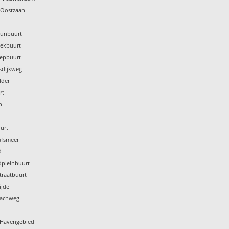
 Oostzaan
Kunbuurt
Pekbuurt
nepbuurt
sdijkweg
lder
rt
p
urt
afsmeer
d
dpleinbuurt
traatbuurt
ijde
bachweg
k Havengebied