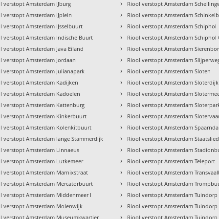
›
l verstopt Amsterdam IJburg
Riool verstopt Amsterdam Schellin
›
l verstopt Amsterdam IJplein
Riool verstopt Amsterdam Schinkel
›
l verstopt Amsterdam IJsselbuurt
Riool verstopt Amsterdam Schiphol
›
l verstopt Amsterdam Indische Buurt
Riool verstopt Amsterdam Schiphol
›
l verstopt Amsterdam Java Eiland
Riool verstopt Amsterdam Sierenbo
›
l verstopt Amsterdam Jordaan
Riool verstopt Amsterdam Slijperwe
›
l verstopt Amsterdam Julianapark
Riool verstopt Amsterdam Sloten
›
l verstopt Amsterdam Kadijken
Riool verstopt Amsterdam Sloterdijk
›
ol verstopt Amsterdam Kadoelen
Riool verstopt Amsterdam Sloterme
›
l verstopt Amsterdam Kattenburg
Riool verstopt Amsterdam Sloterpar
›
l verstopt Amsterdam Kinkerbuurt
Riool verstopt Amsterdam Slotervaa
›
l verstopt Amsterdam Kolenkitbuurt
Riool verstopt Amsterdam Spaarnd
›
l verstopt Amsterdam lange Stammerdijk
Riool verstopt Amsterdam Staatslie
›
l verstopt Amsterdam Linnaeus
Riool verstopt Amsterdam Stadionb
›
ol verstopt Amsterdam Lutkemeer
Riool verstopt Amsterdam Teleport
›
l verstopt Amsterdam Marnixstraat
Riool verstopt Amsterdam Transvaal
›
l verstopt Amsterdam Mercatorbuurt
Riool verstopt Amsterdam Trompbu
›
ol verstopt Amsterdam Middenmeer I
Riool verstopt Amsterdam Tuindorp 
›
l verstopt Amsterdam Molenwijk
Riool verstopt Amsterdam Tuindorp
›
ol verstopt Amsterdam Museumkwartier
Riool verstopt Amsterdam Tuindor