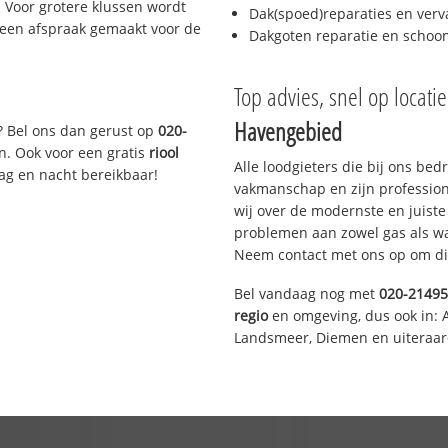
 Voor grotere klussen wordt
Dak(spoed)reparaties en verv
 een afspraak gemaakt voor de
Dakgoten reparatie en scho
Top advies, snel op locati
Havengebied
? Bel ons dan gerust op
020-
n. Ook voor een gratis
riool
Alle loodgieters die bij ons be
Dag en nacht bereikbaar!
vakmanschap en zijn profession
wij over de modernste en juist
problemen aan zowel gas als wat
Neem contact met ons op om di
Bel vandaag nog met
020-2149
regio
en omgeving, dus ook in: 
Landsmeer, Diemen en uiteraar