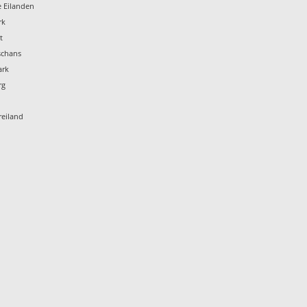
e Eilanden
rk
t
schans
ark
rg
reiland