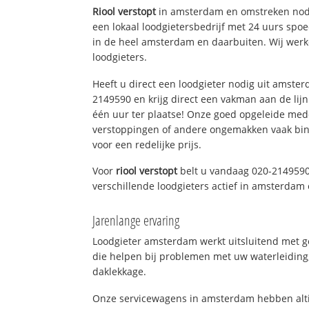
Riool verstopt
in amsterdam en omstreken nodi
een lokaal loodgietersbedrijf met 24 uurs sp
in de heel amsterdam en daarbuiten. Wij werk
loodgieters.
Heeft u direct een loodgieter nodig uit amste
2149590 en krijg direct een vakman aan de lijn. 
één uur ter plaatse! Onze goed opgeleide med
verstoppingen of andere ongemakken vaak binn
voor een redelijke prijs.
Voor
riool verstopt
belt u vandaag 020-2149590
verschillende loodgieters actief in amsterda
Jarenlange ervaring
Loodgieter amsterdam werkt uitsluitend met ge
die helpen bij problemen met uw waterleiding, 
daklekkage.
Onze servicewagens in amsterdam hebben alti