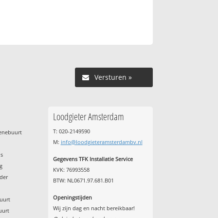
Versturen »
Loodgieter Amsterdam
T: 020-2149590
renebuurt
M:
info@loodgieteramsterdambv.nl
p
os
Gegevens TFK Installatie Service
g
KVK: 76993558
der
BTW: NL0671.97.681.B01
Openingstijden
uurt
Wij zijn dag en nacht bereikbaar!
uurt