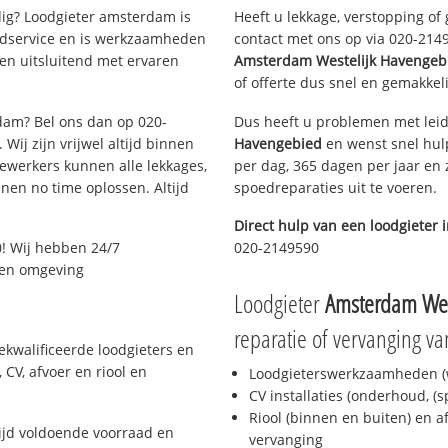
g? Loodgieter amsterdam is
Heeft u lekkage, verstopping of
oedservice en is werkzaamheden
contact met ons op via 020-21495
en uitsluitend met ervaren
Amsterdam Westelijk Havengeb
of offerte dus snel en gemakkeli
rdam? Bel ons dan op 020-
Dus heeft u problemen met leid
Wij zijn vrijwel altijd binnen
Havengebied
en wenst snel hulp
ewerkers kunnen alle lekkages,
per dag, 365 dagen per jaar en z
en no time oplossen. Altijd
spoedreparaties uit te voeren.
Direct hulp van een loodgieter 
! Wij hebben 24/7
020-2149590
m en omgeving
Loodgieter
Amsterdam Wes
reparatie of vervanging va
kwalificeerde loodgieters en
CV, afvoer en riool en
Loodgieterswerkzaamheden (w
CV installaties (onderhoud, (
Riool (binnen en buiten) en a
jd voldoende voorraad en
vervanging