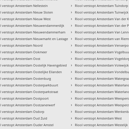
›
l verstopt Amsterdam Nellestein
Riool verstopt Amsterdam Tuindorp
›
l verstopt Amsterdam Nieuw Sloten
Riool verstopt Amsterdam Tuinwijck
›
ol verstopt Amsterdam Nieuw West
Riool verstopt Amsterdam Van der 
›
ol verstopt Amsterdam Nieuwendammerdijk
Riool verstopt Amsterdam Van der 
›
ol verstopt Amsterdam Nieuwendammerham
Riool verstopt Amsterdam Van Len
›
l verstopt Amsterdam Nieuwmarkt en Lastage
Riool verstopt Amsterdam van Riem
›
ol verstopt Amsterdam Noord
Riool verstopt Amsterdam Venserpo
›
ol verstopt Amsterdam Ookmeer
Riool verstopt Amsterdam Vogelbuu
›
l verstopt Amsterdam Oost
Riool verstopt Amsterdam Vogeldor
›
l verstopt Amsterdam Oostelijk Havengebied
Riool verstopt Amsterdam Volewijck
›
l verstopt Amsterdam Oostelijke Eilanden
Riool verstopt Amsterdam Vondelbu
›
ol verstopt Amsterdam Oostenburg
Riool verstopt Amsterdam Watergra
›
l verstopt Amsterdam Oosterparkbuurt
Riool verstopt Amsterdam Waterlan
›
l verstopt Amsterdam Oosterparkstraat
Riool verstopt Amsterdam Waterlan
›
l verstopt Amsterdam Oostpoort
Riool verstopt Amsterdam Weespers
›
l verstopt Amsterdam Oostzanerwerf
Riool verstopt Amsterdam Weesperz
›
ol verstopt Amsterdam Osdorp
Riool verstopt Amsterdam Wenken
›
ol verstopt Amsterdam Oud Zuid
Riool verstopt Amsterdam West
›
ol verstopt Amsterdam Ouder Amstel
Riool verstopt Amsterdam Westelij