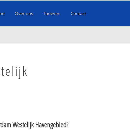
me
Over ons
Tarieven
Contact
telijk
rdam Westelijk Havengebied
?