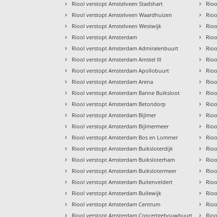
›
›
Riool verstopt Amstelveen Stadshart
Rioo
›
›
Riool verstopt Amstelveen Waardhuizen
Rioo
›
›
Riool verstopt Amstelveen Westwijk
Rioo
›
›
Riool verstopt Amsterdam
Rioo
›
›
Riool verstopt Amsterdam Admiralenbuurt
Rioo
›
›
Riool verstopt Amsterdam Amstel III
Rioo
›
›
Riool verstopt Amsterdam Apollobuurt
Rioo
›
›
Riool verstopt Amsterdam Arena
Rioo
›
›
Riool verstopt Amsterdam Banne Buiksloot
Rio
›
›
Riool verstopt Amsterdam Betondorp
Rioo
›
›
Riool verstopt Amsterdam Bijlmer
Rioo
›
›
Riool verstopt Amsterdam Bijlmermeer
Rioo
›
›
Riool verstopt Amsterdam Bos en Lommer
Rioo
›
›
Riool verstopt Amsterdam Buiksloterdijk
Rioo
›
›
Riool verstopt Amsterdam Buiksloterham
Rio
›
›
Riool verstopt Amsterdam Buikslotermeer
Rioo
›
›
Riool verstopt Amsterdam Buitenveldert
Rioo
›
›
Riool verstopt Amsterdam Bullewijk
Rio
›
›
Riool verstopt Amsterdam Centrum
Rioo
›
›
Riool verstopt Amsterdam Concertgebouwbuurt
Rio