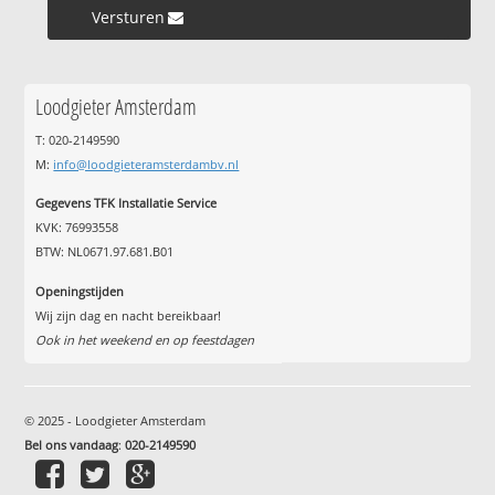
Versturen »
Loodgieter Amsterdam
T: 020-2149590
M:
info@loodgieteramsterdambv.nl
Gegevens TFK Installatie Service
KVK: 76993558
BTW: NL0671.97.681.B01
Openingstijden
Wij zijn dag en nacht bereikbaar!
Ook in het weekend en op feestdagen
© 2025 - Loodgieter Amsterdam
Bel ons vandaag
:
020-2149590