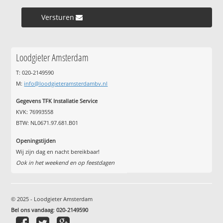
Versturen »
Loodgieter Amsterdam
T: 020-2149590
M:
info@loodgieteramsterdambv.nl
Gegevens TFK Installatie Service
KVK: 76993558
BTW: NL0671.97.681.B01
Openingstijden
Wij zijn dag en nacht bereikbaar!
Ook in het weekend en op feestdagen
© 2025 - Loodgieter Amsterdam
Bel ons vandaag
:
020-2149590