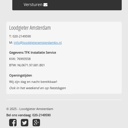
Versturen »
Loodgieter Amsterdam
T: 020-2149590
M:
info@loodgieteramsterdambv.nl
Gegevens TFK Installatie Service
KVK: 76993558
BTW: NL0671.97.681.B01
Openingstijden
Wij zijn dag en nacht bereikbaar!
Ook in het weekend en op feestdagen
© 2025 - Loodgieter Amsterdam
Bel ons vandaag
:
020-2149590