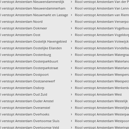
›
ol verstopt Amsterdam Nieuwendammerdijk
Riool verstopt Amsterdam Van der 
›
ol verstopt Amsterdam Nieuwendammerham
Riool verstopt Amsterdam Van Len
›
l verstopt Amsterdam Nieuwmarkt en Lastage
Riool verstopt Amsterdam van Riem
›
ol verstopt Amsterdam Noord
Riool verstopt Amsterdam Venserpo
›
ol verstopt Amsterdam Ookmeer
Riool verstopt Amsterdam Vogelbuu
›
l verstopt Amsterdam Oost
Riool verstopt Amsterdam Vogeldor
›
l verstopt Amsterdam Oostelijk Havengebied
Riool verstopt Amsterdam Volewijck
›
l verstopt Amsterdam Oostelijke Eilanden
Riool verstopt Amsterdam Vondelbu
›
ol verstopt Amsterdam Oostenburg
Riool verstopt Amsterdam Watergra
›
l verstopt Amsterdam Oosterparkbuurt
Riool verstopt Amsterdam Waterlan
›
l verstopt Amsterdam Oosterparkstraat
Riool verstopt Amsterdam Waterlan
›
l verstopt Amsterdam Oostpoort
Riool verstopt Amsterdam Weespers
›
l verstopt Amsterdam Oostzanerwerf
Riool verstopt Amsterdam Weesperz
›
ol verstopt Amsterdam Osdorp
Riool verstopt Amsterdam Wenken
›
ol verstopt Amsterdam Oud Zuid
Riool verstopt Amsterdam West
›
ol verstopt Amsterdam Ouder Amstel
Riool verstopt Amsterdam Westelij
›
l verstopt Amsterdam Overamstel
Riool verstopt Amsterdam Westelijk
›
ol verstopt Amsterdam Overhoeks
Riool verstopt Amsterdam Westerpa
›
l verstopt Amsterdam Overtoomse Sluis
Riool verstopt Amsterdam Westpoor
›
ol verstopt Amsterdam Overtoomse Veld
Riool verstopt Amsterdam Wetering