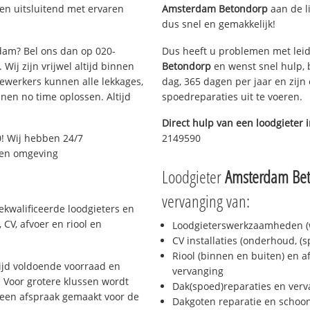
en uitsluitend met ervaren
Amsterdam Betondorp
aan de li
dus snel en gemakkelijk!
rdam? Bel ons dan op 020-
Dus heeft u problemen met leid
Wij zijn vrijwel altijd binnen
Betondorp
en wenst snel hulp, 
ewerkers kunnen alle lekkages,
dag, 365 dagen per jaar en zijn 
en no time oplossen. Altijd
spoedreparaties uit te voeren.
Direct hulp van een loodgieter 
! Wij hebben 24/7
2149590
m en omgeving
Loodgieter
Amsterdam Be
vervanging van:
kwalificeerde loodgieters en
CV, afvoer en riool en
Loodgieterswerkzaamheden (w
CV installaties (onderhoud, (
Riool (binnen en buiten) en a
jd voldoende voorraad en
vervanging
 Voor grotere klussen wordt
Dak(spoed)reparaties en verv
 een afspraak gemaakt voor de
Dakgoten reparatie en scho