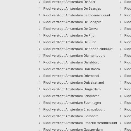
›
›
Riool verstopt Amsterdam De Aker
Rio
›
›
Riool verstopt Amsterdam De Baarsjes
Rio
›
›
Riool verstopt Amsterdam de Bloemenbuurt
Rioo
›
›
Riool verstopt Amsterdam De Bongerd
Rio
›
›
Riool verstopt Amsterdam De Omval
Rio
›
›
Riool verstopt Amsterdam De Pijp
Rioo
›
›
Riool verstopt Amsterdam De Punt
Rioo
›
›
Riool verstopt Amsterdam Delflandpleinbuurt
Rioo
›
›
Riool verstopt Amsterdam Diamantbuurt
Rio
›
›
Riool verstopt Amsterdam Disteldorp
Rioo
›
›
Riool verstopt Amsterdam Don Bosco
Rioo
›
›
Riool verstopt Amsterdam Driemond
Rioo
›
›
Riool verstopt Amsterdam Duivelseiland
Rioo
›
›
Riool verstopt Amsterdam Durgerdam
Rio
›
›
Riool verstopt Amsterdam Eendracht
Rio
›
›
Riool verstopt Amsterdam Elzenhagen
Rio
›
›
Riool verstopt Amsterdam Erasmusbuurt
Rioo
›
›
Riool verstopt Amsterdam Floradorp
Rio
›
›
Riool verstopt Amsterdam Frederik Hendrikbuurt
Rioo
›
›
Riool verstopt Amsterdam Gaasperdam
Rio