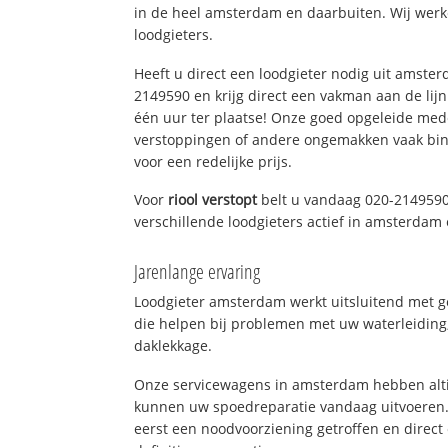
in de heel amsterdam en daarbuiten. Wij werk
loodgieters.
Heeft u direct een loodgieter nodig uit amste
2149590 en krijg direct een vakman aan de lijn. 
één uur ter plaatse! Onze goed opgeleide med
verstoppingen of andere ongemakken vaak binn
voor een redelijke prijs.
Voor
riool verstopt
belt u vandaag 020-2149590
verschillende loodgieters actief in amsterda
Jarenlange ervaring
Loodgieter amsterdam werkt uitsluitend met ge
die helpen bij problemen met uw waterleiding, 
daklekkage.
Onze servicewagens in amsterdam hebben alti
kunnen uw spoedreparatie vandaag uitvoeren.
eerst een noodvoorziening getroffen en direct