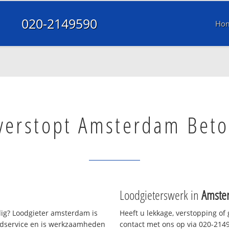
020-2149590
Ho
 verstopt Amsterdam Bet
Loodgieterswerk in
Amste
g? Loodgieter amsterdam is
Heeft u lekkage, verstopping of
oedservice en is werkzaamheden
contact met ons op via 020-21495