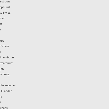
Pekbuurt
nepbuurt
sdijkweg
lder
rt
p
urt
afsmeer
d
dpleinbuurt
traatbuurt
ijde
bachweg
k Havengebied
e Eilanden
rk
t
schans