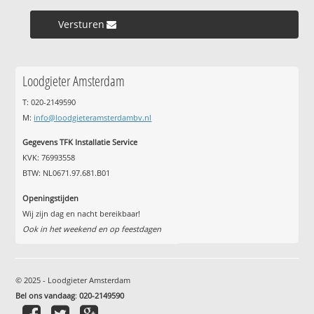
Versturen »
Loodgieter Amsterdam
T: 020-2149590
M:
info@loodgieteramsterdambv.nl
Gegevens TFK Installatie Service
KVK: 76993558
BTW: NL0671.97.681.B01
Openingstijden
Wij zijn dag en nacht bereikbaar!
Ook in het weekend en op feestdagen
© 2025 - Loodgieter Amsterdam
Bel ons vandaag
:
020-2149590