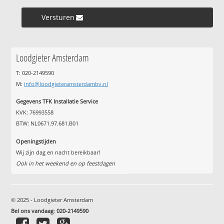
Versturen »
Loodgieter Amsterdam
T: 020-2149590
M:
info@loodgieteramsterdambv.nl
Gegevens TFK Installatie Service
KVK: 76993558
BTW: NL0671.97.681.B01
Openingstijden
Wij zijn dag en nacht bereikbaar!
Ook in het weekend en op feestdagen
© 2025 - Loodgieter Amsterdam
Bel ons vandaag
:
020-2149590