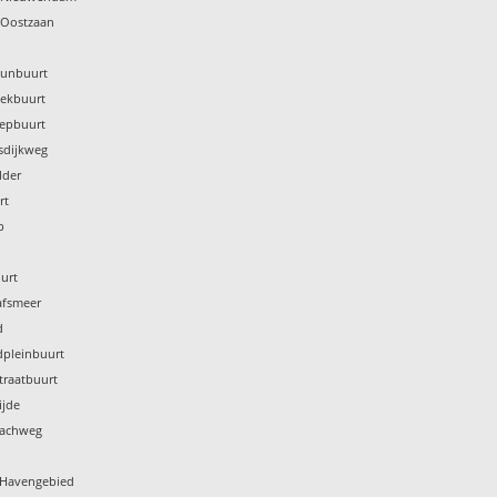
 Oostzaan
Kunbuurt
Pekbuurt
nepbuurt
sdijkweg
lder
rt
p
urt
afsmeer
d
dpleinbuurt
traatbuurt
ijde
bachweg
k Havengebied