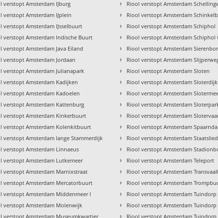
›
l verstopt Amsterdam IJburg
Riool verstopt Amsterdam Schellin
›
l verstopt Amsterdam IJplein
Riool verstopt Amsterdam Schinkel
›
l verstopt Amsterdam IJsselbuurt
Riool verstopt Amsterdam Schiphol
›
l verstopt Amsterdam Indische Buurt
Riool verstopt Amsterdam Schiphol
›
l verstopt Amsterdam Java Eiland
Riool verstopt Amsterdam Sierenbo
›
l verstopt Amsterdam Jordaan
Riool verstopt Amsterdam Slijperwe
›
l verstopt Amsterdam Julianapark
Riool verstopt Amsterdam Sloten
›
l verstopt Amsterdam Kadijken
Riool verstopt Amsterdam Sloterdijk
›
ol verstopt Amsterdam Kadoelen
Riool verstopt Amsterdam Sloterme
›
l verstopt Amsterdam Kattenburg
Riool verstopt Amsterdam Sloterpar
›
l verstopt Amsterdam Kinkerbuurt
Riool verstopt Amsterdam Slotervaa
›
l verstopt Amsterdam Kolenkitbuurt
Riool verstopt Amsterdam Spaarnd
›
l verstopt Amsterdam lange Stammerdijk
Riool verstopt Amsterdam Staatslie
›
l verstopt Amsterdam Linnaeus
Riool verstopt Amsterdam Stadionb
›
ol verstopt Amsterdam Lutkemeer
Riool verstopt Amsterdam Teleport
›
l verstopt Amsterdam Marnixstraat
Riool verstopt Amsterdam Transvaal
›
l verstopt Amsterdam Mercatorbuurt
Riool verstopt Amsterdam Trompbu
›
ol verstopt Amsterdam Middenmeer I
Riool verstopt Amsterdam Tuindorp 
›
l verstopt Amsterdam Molenwijk
Riool verstopt Amsterdam Tuindorp
›
ol verstopt Amsterdam Museumkwartier
Riool verstopt Amsterdam Tuindor