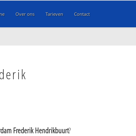
me
Over ons
Tarieven
Contact
derik
rdam Frederik Hendrikbuurt
?