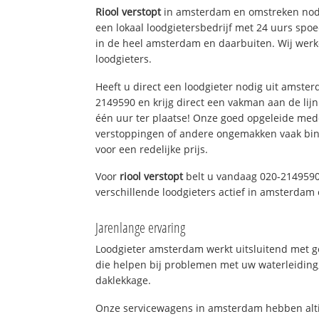
Riool verstopt
in amsterdam en omstreken nodi
een lokaal loodgietersbedrijf met 24 uurs sp
in de heel amsterdam en daarbuiten. Wij werk
loodgieters.
Heeft u direct een loodgieter nodig uit amste
2149590 en krijg direct een vakman aan de lijn. 
één uur ter plaatse! Onze goed opgeleide med
verstoppingen of andere ongemakken vaak binn
voor een redelijke prijs.
Voor
riool verstopt
belt u vandaag 020-2149590
verschillende loodgieters actief in amsterda
Jarenlange ervaring
Loodgieter amsterdam werkt uitsluitend met ge
die helpen bij problemen met uw waterleiding, 
daklekkage.
Onze servicewagens in amsterdam hebben alti