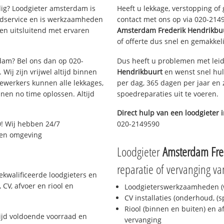
g? Loodgieter amsterdam is
Heeft u lekkage, verstopping of
oedservice en is werkzaamheden
contact met ons op via 020-21495
en uitsluitend met ervaren
Amsterdam Frederik Hendrikbu
of offerte dus snel en gemakkeli
rdam? Bel ons dan op 020-
Dus heeft u problemen met leid
Wij zijn vrijwel altijd binnen
Hendrikbuurt
en wenst snel hul
ewerkers kunnen alle lekkages,
per dag, 365 dagen per jaar en z
en no time oplossen. Altijd
spoedreparaties uit te voeren.
Direct hulp van een loodgieter 
! Wij hebben 24/7
020-2149590
m en omgeving
Loodgieter
Amsterdam Fre
reparatie of vervanging va
kwalificeerde loodgieters en
CV, afvoer en riool en
Loodgieterswerkzaamheden (w
CV installaties (onderhoud, (
Riool (binnen en buiten) en a
jd voldoende voorraad en
vervanging