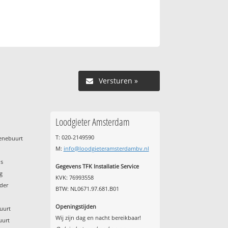
Versturen »
Loodgieter Amsterdam
T: 020-2149590
renebuurt
M:
info@loodgieteramsterdambv.nl
p
os
Gegevens TFK Installatie Service
g
KVK: 76993558
der
BTW: NL0671.97.681.B01
Openingstijden
uurt
Wij zijn dag en nacht bereikbaar!
uurt