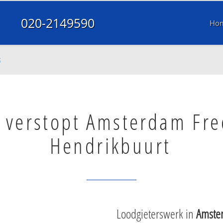
020-2149590
Ho
t
l verstopt Amsterdam Fre
Hendrikbuurt
Loodgieterswerk in
Amste