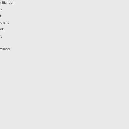
e Eilanden
rk
t
schans
ark
rg
reiland