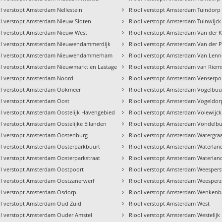
›
l verstopt Amsterdam Nellestein
Riool verstopt Amsterdam Tuindorp
›
l verstopt Amsterdam Nieuw Sloten
Riool verstopt Amsterdam Tuinwijck
›
ol verstopt Amsterdam Nieuw West
Riool verstopt Amsterdam Van der 
›
ol verstopt Amsterdam Nieuwendammerdijk
Riool verstopt Amsterdam Van der 
›
ol verstopt Amsterdam Nieuwendammerham
Riool verstopt Amsterdam Van Len
›
l verstopt Amsterdam Nieuwmarkt en Lastage
Riool verstopt Amsterdam van Riem
›
ol verstopt Amsterdam Noord
Riool verstopt Amsterdam Venserpo
›
ol verstopt Amsterdam Ookmeer
Riool verstopt Amsterdam Vogelbuu
›
l verstopt Amsterdam Oost
Riool verstopt Amsterdam Vogeldor
›
l verstopt Amsterdam Oostelijk Havengebied
Riool verstopt Amsterdam Volewijck
›
l verstopt Amsterdam Oostelijke Eilanden
Riool verstopt Amsterdam Vondelbu
›
ol verstopt Amsterdam Oostenburg
Riool verstopt Amsterdam Watergra
›
l verstopt Amsterdam Oosterparkbuurt
Riool verstopt Amsterdam Waterlan
›
l verstopt Amsterdam Oosterparkstraat
Riool verstopt Amsterdam Waterlan
›
l verstopt Amsterdam Oostpoort
Riool verstopt Amsterdam Weespers
›
l verstopt Amsterdam Oostzanerwerf
Riool verstopt Amsterdam Weesperz
›
ol verstopt Amsterdam Osdorp
Riool verstopt Amsterdam Wenken
›
ol verstopt Amsterdam Oud Zuid
Riool verstopt Amsterdam West
›
ol verstopt Amsterdam Ouder Amstel
Riool verstopt Amsterdam Westelij