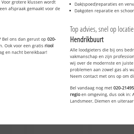
 Voor grotere klussen wordt
Dak(spoed)reparaties en verv
 een afspraak gemaakt voor de
Dakgoten reparatie en scho
Top advies, snel op locati
Hendrikbuurt
? Bel ons dan gerust op
020-
n. Ook voor een gratis
riool
Alle loodgieters die bij ons be
Dag en nacht bereikbaar!
vakmanschap en zijn profession
wij over de modernste en juist
problemen aan zowel gas als wat
Neem contact met ons op om di
Bel vandaag nog met
020-2149
regio
en omgeving, dus ook in: 
Landsmeer, Diemen en uiteraar