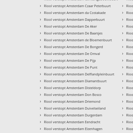
›
›
Riool verstopt Amsterdam Czaar Peterbuurt
Rioo
›
›
Riool verstopt Amsterdam da Costakade
Rioo
›
›
Riool verstopt Amsterdam Dapperbuurt
Rio
›
›
Riool verstopt Amsterdam De Aker
Rio
›
›
Riool verstopt Amsterdam De Baarsjes
Rio
›
›
Riool verstopt Amsterdam de Bloemenbuurt
Rioo
›
›
Riool verstopt Amsterdam De Bongerd
Rio
›
›
Riool verstopt Amsterdam De Omval
Rio
›
›
Riool verstopt Amsterdam De Pijp
Rioo
›
›
Riool verstopt Amsterdam De Punt
Rioo
›
›
Riool verstopt Amsterdam Delflandpleinbuurt
Rioo
›
›
Riool verstopt Amsterdam Diamantbuurt
Rio
›
›
Riool verstopt Amsterdam Disteldorp
Rioo
›
›
Riool verstopt Amsterdam Don Bosco
Rioo
›
›
Riool verstopt Amsterdam Driemond
Rioo
›
›
Riool verstopt Amsterdam Duivelseiland
Rioo
›
›
Riool verstopt Amsterdam Durgerdam
Rio
›
›
Riool verstopt Amsterdam Eendracht
Rio
›
›
Riool verstopt Amsterdam Elzenhagen
Rio