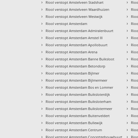
›
›
Riool verstopt Amstelveen Stadshart
Rioo
›
›
Riool verstopt Amstelveen Waardhuizen
Rioo
›
›
Riool verstopt Amstelveen Westwijk
Rioo
›
›
Riool verstopt Amsterdam
Rioo
›
›
Riool verstopt Amsterdam Admiralenbuurt
Rioo
›
›
Riool verstopt Amsterdam Amstel III
Rioo
›
›
Riool verstopt Amsterdam Apollobuurt
Rioo
›
›
Riool verstopt Amsterdam Arena
Rioo
›
›
Riool verstopt Amsterdam Banne Buiksloot
Rio
›
›
Riool verstopt Amsterdam Betondorp
Rioo
›
›
Riool verstopt Amsterdam Bijlmer
Rioo
›
›
Riool verstopt Amsterdam Bijlmermeer
Rioo
›
›
Riool verstopt Amsterdam Bos en Lommer
Rioo
›
›
Riool verstopt Amsterdam Buiksloterdijk
Rioo
›
›
Riool verstopt Amsterdam Buiksloterham
Rio
›
›
Riool verstopt Amsterdam Buikslotermeer
Rioo
›
›
Riool verstopt Amsterdam Buitenveldert
Rioo
›
›
Riool verstopt Amsterdam Bullewijk
Rio
›
›
Riool verstopt Amsterdam Centrum
Rioo
›
›
Riool verstopt Amsterdam Concertgebouwbuurt
Rio