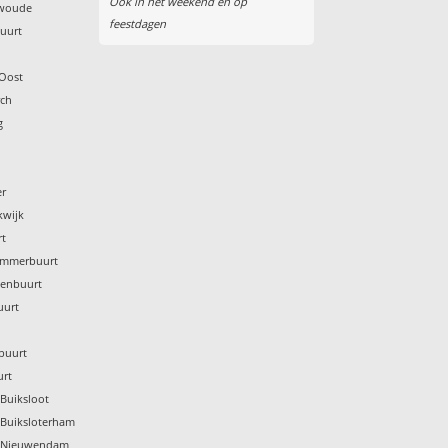
Ook in het weekend en op
gwoude
feestdagen
buurt
 Oost
rch
g
er
kwijk
rt
ammerbuurt
denbuurt
uurt
buurt
urt
Buiksloot
 Buiksloterham
p Nieuwendam