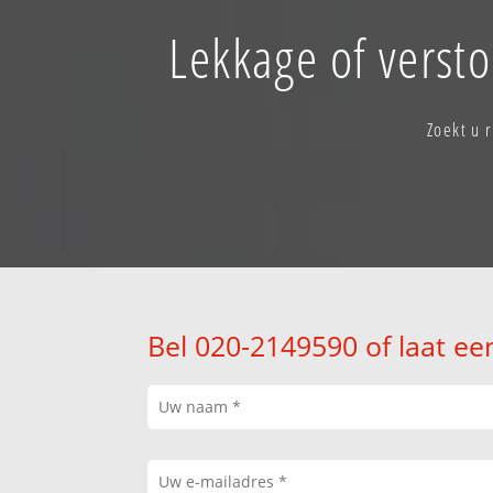
Lekkage of verst
Zoekt u 
Bel 020-2149590 of laat ee