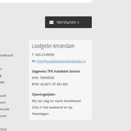
Versturen »
Loodgieter Amsterdam
T: 020-2149590
renebuurt
M:
info@loodgieteramsterdambv.nl
p
os
Gegevens TFK Installatie Service
g
KVK: 76993558
der
BTW: NL0671.97.681.B01
Openingstijden
uurt
Wij zijn dag en nacht bereikbaar!
uurt
Ook in het weekend en op
gwoude
feestdagen
buurt
 Oost