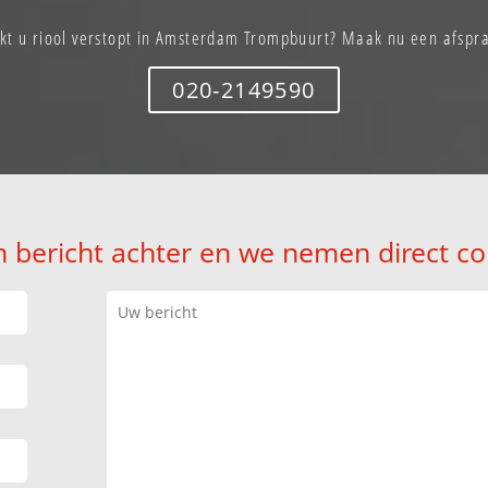
kt u riool verstopt in Amsterdam Trompbuurt? Maak nu een afspr
020-2149590
n bericht achter en we nemen direct co