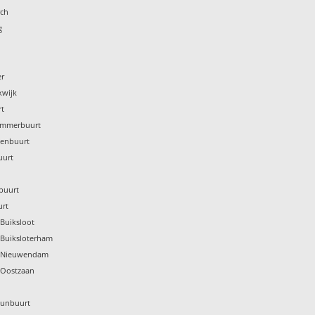
rch
g
er
kwijk
rt
ammerbuurt
denbuurt
uurt
buurt
urt
Buiksloot
 Buiksloterham
p Nieuwendam
 Oostzaan
Kunbuurt