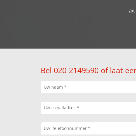
Zoe
Bel 020-2149590 of laat ee