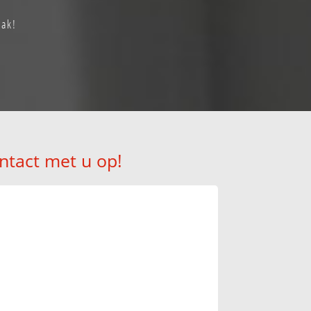
aak!
ntact met u op!