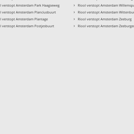
›
ol verstopt Amsterdam Park Haagseweg
Riool verstopt Amsterdam Willemsp
›
l verstopt Amsterdam Planciusbuurt
Riool verstopt Amsterdam Wittenbu
›
l verstopt Amsterdam Plantage
Riool verstopt Amsterdam Zeeburg
›
l verstopt Amsterdam Postjesbuurt
Riool verstopt Amsterdam Zeeburge