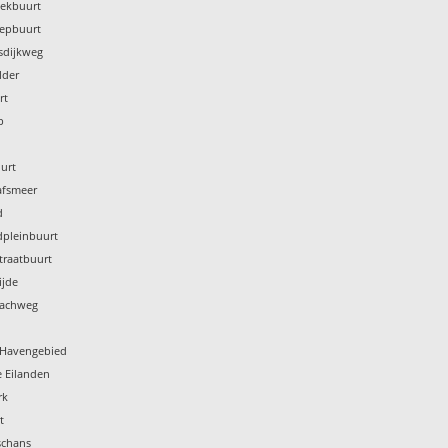
Pekbuurt
nepbuurt
sdijkweg
lder
rt
p
urt
afsmeer
d
dpleinbuurt
traatbuurt
ijde
bachweg
k Havengebied
e Eilanden
rk
t
schans