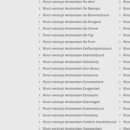
›
›
Riool verstopt Amsterdam De Aker
Rio
›
›
Riool verstopt Amsterdam De Baarsjes
Rio
›
›
Riool verstopt Amsterdam de Bloemenbuurt
Rioo
›
›
Riool verstopt Amsterdam De Bongerd
Rio
›
›
Riool verstopt Amsterdam De Omval
Rio
›
›
Riool verstopt Amsterdam De Pijp
Rioo
›
›
Riool verstopt Amsterdam De Punt
Rioo
›
›
Riool verstopt Amsterdam Delflandpleinbuurt
Rioo
›
›
Riool verstopt Amsterdam Diamantbuurt
Rio
›
›
Riool verstopt Amsterdam Disteldorp
Rioo
›
›
Riool verstopt Amsterdam Don Bosco
Rioo
›
›
Riool verstopt Amsterdam Driemond
Rioo
›
›
Riool verstopt Amsterdam Duivelseiland
Rioo
›
›
Riool verstopt Amsterdam Durgerdam
Rio
›
›
Riool verstopt Amsterdam Eendracht
Rio
›
›
Riool verstopt Amsterdam Elzenhagen
Rio
›
›
Riool verstopt Amsterdam Erasmusbuurt
Rioo
›
›
Riool verstopt Amsterdam Floradorp
Rio
›
›
Riool verstopt Amsterdam Frederik Hendrikbuurt
Rioo
›
›
Riool verstopt Amsterdam Gaasperdam
Rio