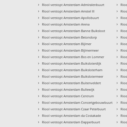
›
›
Riool verstopt Amsterdam Admiralenbuurt
Rioo
›
›
Riool verstopt Amsterdam Amstel III
Rioo
›
›
Riool verstopt Amsterdam Apollobuurt
Rioo
›
›
Riool verstopt Amsterdam Arena
Rioo
›
›
Riool verstopt Amsterdam Banne Buiksloot
Rio
›
›
Riool verstopt Amsterdam Betondorp
Rioo
›
›
Riool verstopt Amsterdam Bijlmer
Rioo
›
›
Riool verstopt Amsterdam Bijlmermeer
Rioo
›
›
Riool verstopt Amsterdam Bos en Lommer
Rioo
›
›
Riool verstopt Amsterdam Buiksloterdijk
Rioo
›
›
Riool verstopt Amsterdam Buiksloterham
Rio
›
›
Riool verstopt Amsterdam Buikslotermeer
Rioo
›
›
Riool verstopt Amsterdam Buitenveldert
Rioo
›
›
Riool verstopt Amsterdam Bullewijk
Rio
›
›
Riool verstopt Amsterdam Centrum
Rioo
›
›
Riool verstopt Amsterdam Concertgebouwbuurt
Rio
›
›
Riool verstopt Amsterdam Czaar Peterbuurt
Rioo
›
›
Riool verstopt Amsterdam da Costakade
Rioo
›
›
Riool verstopt Amsterdam Dapperbuurt
Rio