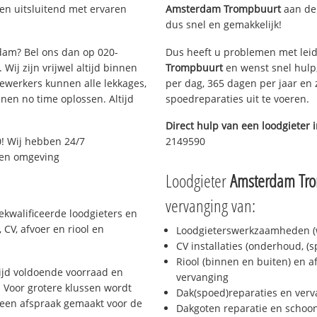
en uitsluitend met ervaren
Amsterdam Trompbuurt
aan de 
dus snel en gemakkelijk!
rdam? Bel ons dan op 020-
Dus heeft u problemen met leid
Wij zijn vrijwel altijd binnen
Trompbuurt
en wenst snel hulp,
ewerkers kunnen alle lekkages,
per dag, 365 dagen per jaar en z
en no time oplossen. Altijd
spoedreparaties uit te voeren.
Direct hulp van een loodgieter 
! Wij hebben 24/7
2149590
m en omgeving
Loodgieter
Amsterdam Tr
vervanging van:
kwalificeerde loodgieters en
CV, afvoer en riool en
Loodgieterswerkzaamheden (w
CV installaties (onderhoud, (
Riool (binnen en buiten) en a
jd voldoende voorraad en
vervanging
 Voor grotere klussen wordt
Dak(spoed)reparaties en verv
 een afspraak gemaakt voor de
Dakgoten reparatie en scho