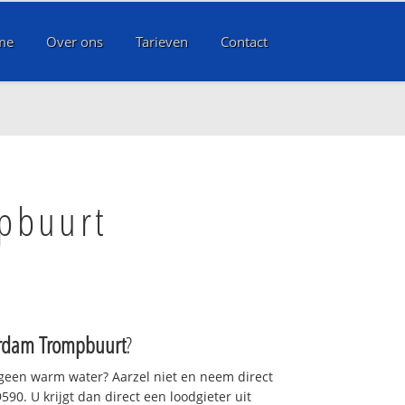
me
Over ons
Tarieven
Contact
mpbuurt
rdam Trompbuurt
?
 geen warm water? Aarzel niet en neem direct
90. U krijgt dan direct een loodgieter uit