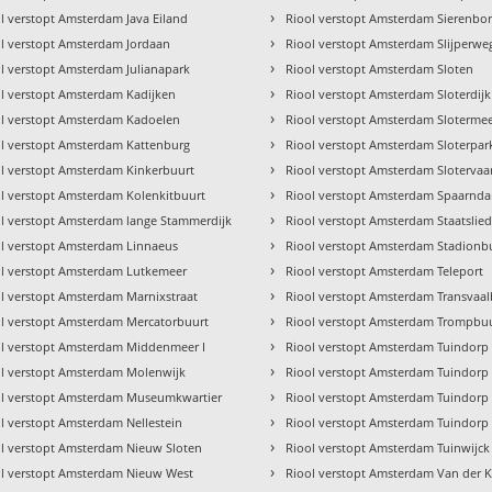
›
l verstopt Amsterdam Java Eiland
Riool verstopt Amsterdam Sierenbo
›
l verstopt Amsterdam Jordaan
Riool verstopt Amsterdam Slijperwe
›
l verstopt Amsterdam Julianapark
Riool verstopt Amsterdam Sloten
›
l verstopt Amsterdam Kadijken
Riool verstopt Amsterdam Sloterdijk
›
ol verstopt Amsterdam Kadoelen
Riool verstopt Amsterdam Sloterme
›
l verstopt Amsterdam Kattenburg
Riool verstopt Amsterdam Sloterpar
›
l verstopt Amsterdam Kinkerbuurt
Riool verstopt Amsterdam Slotervaa
›
l verstopt Amsterdam Kolenkitbuurt
Riool verstopt Amsterdam Spaarnd
›
l verstopt Amsterdam lange Stammerdijk
Riool verstopt Amsterdam Staatslie
›
l verstopt Amsterdam Linnaeus
Riool verstopt Amsterdam Stadionb
›
ol verstopt Amsterdam Lutkemeer
Riool verstopt Amsterdam Teleport
›
l verstopt Amsterdam Marnixstraat
Riool verstopt Amsterdam Transvaal
›
l verstopt Amsterdam Mercatorbuurt
Riool verstopt Amsterdam Trompbu
›
ol verstopt Amsterdam Middenmeer I
Riool verstopt Amsterdam Tuindorp 
›
l verstopt Amsterdam Molenwijk
Riool verstopt Amsterdam Tuindorp
›
ol verstopt Amsterdam Museumkwartier
Riool verstopt Amsterdam Tuindor
›
l verstopt Amsterdam Nellestein
Riool verstopt Amsterdam Tuindorp
›
l verstopt Amsterdam Nieuw Sloten
Riool verstopt Amsterdam Tuinwijck
›
ol verstopt Amsterdam Nieuw West
Riool verstopt Amsterdam Van der 