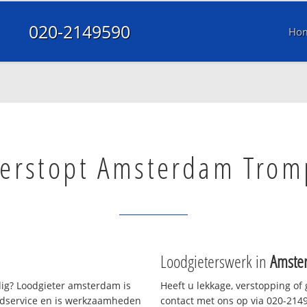
020-2149590
Ho
verstopt Amsterdam Tro
Loodgieterswerk in
Amste
g? Loodgieter amsterdam is
Heeft u lekkage, verstopping of
oedservice en is werkzaamheden
contact met ons op via 020-21495