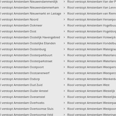
›
ol verstopt Amsterdam Nieuwendammerdijk
Riool verstopt Amsterdam Van der 
›
ol verstopt Amsterdam Nieuwendammerham
Riool verstopt Amsterdam Van Len
›
l verstopt Amsterdam Nieuwmarkt en Lastage
Riool verstopt Amsterdam van Riem
›
ol verstopt Amsterdam Noord
Riool verstopt Amsterdam Venserpo
›
ol verstopt Amsterdam Ookmeer
Riool verstopt Amsterdam Vogelbuu
›
l verstopt Amsterdam Oost
Riool verstopt Amsterdam Vogeldor
›
l verstopt Amsterdam Oostelijk Havengebied
Riool verstopt Amsterdam Volewijck
›
l verstopt Amsterdam Oostelijke Eilanden
Riool verstopt Amsterdam Vondelbu
›
ol verstopt Amsterdam Oostenburg
Riool verstopt Amsterdam Watergra
›
l verstopt Amsterdam Oosterparkbuurt
Riool verstopt Amsterdam Waterlan
›
l verstopt Amsterdam Oosterparkstraat
Riool verstopt Amsterdam Waterlan
›
l verstopt Amsterdam Oostpoort
Riool verstopt Amsterdam Weespers
›
l verstopt Amsterdam Oostzanerwerf
Riool verstopt Amsterdam Weesperz
›
ol verstopt Amsterdam Osdorp
Riool verstopt Amsterdam Wenken
›
ol verstopt Amsterdam Oud Zuid
Riool verstopt Amsterdam West
›
ol verstopt Amsterdam Ouder Amstel
Riool verstopt Amsterdam Westelij
›
l verstopt Amsterdam Overamstel
Riool verstopt Amsterdam Westelijk
›
ol verstopt Amsterdam Overhoeks
Riool verstopt Amsterdam Westerpa
›
l verstopt Amsterdam Overtoomse Sluis
Riool verstopt Amsterdam Westpoor
›
ol verstopt Amsterdam Overtoomse Veld
Riool verstopt Amsterdam Wetering