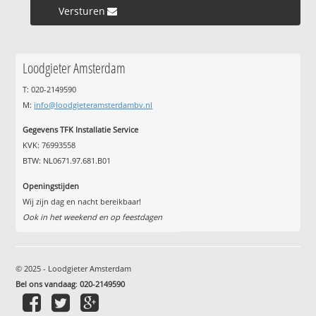
Versturen »
Loodgieter Amsterdam
T: 020-2149590
M:
info@loodgieteramsterdambv.nl
Gegevens TFK Installatie Service
KVK: 76993558
BTW: NL0671.97.681.B01
Openingstijden
Wij zijn dag en nacht bereikbaar!
Ook in het weekend en op feestdagen
© 2025 - Loodgieter Amsterdam
Bel ons vandaag
:
020-2149590