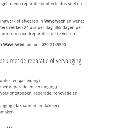
regelt u een reparatie of offerte dus snel en
ingwerk of afvoeren in
Waverveen
en wenst
eters werken 24 uur per dag, 365 dagen per
e buurt om spoedreparaties uit te voeren.
in
Waverveen
: bel ons 020-2149590
pt u met de reparatie of vervanging
ater- en gasleiding)
spoed)reparatie en vervanging)
fvoer ontstoppen, reparatie, renovatie en
anging (dakpannen en dakleer)
onmaken