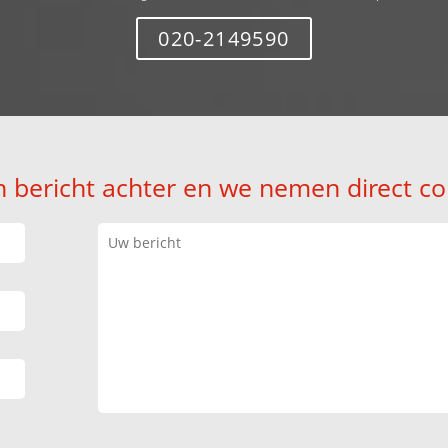
020-2149590
n bericht achter en we nemen direct co