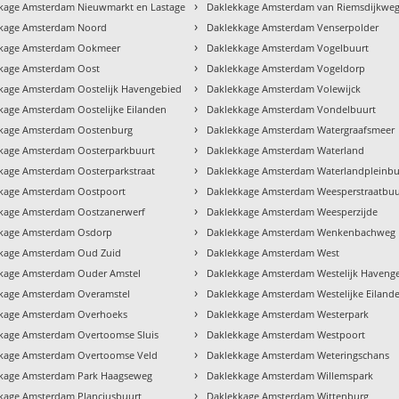
›
kage Amsterdam Nieuwmarkt en Lastage
Daklekkage Amsterdam van Riemsdijkwe
›
kage Amsterdam Noord
Daklekkage Amsterdam Venserpolder
›
kkage Amsterdam Ookmeer
Daklekkage Amsterdam Vogelbuurt
›
kage Amsterdam Oost
Daklekkage Amsterdam Vogeldorp
›
kage Amsterdam Oostelijk Havengebied
Daklekkage Amsterdam Volewijck
›
kage Amsterdam Oostelijke Eilanden
Daklekkage Amsterdam Vondelbuurt
›
kage Amsterdam Oostenburg
Daklekkage Amsterdam Watergraafsmeer
›
kage Amsterdam Oosterparkbuurt
Daklekkage Amsterdam Waterland
›
kage Amsterdam Oosterparkstraat
Daklekkage Amsterdam Waterlandpleinbu
›
kage Amsterdam Oostpoort
Daklekkage Amsterdam Weesperstraatbuu
›
kage Amsterdam Oostzanerwerf
Daklekkage Amsterdam Weesperzijde
›
kage Amsterdam Osdorp
Daklekkage Amsterdam Wenkenbachweg
›
kage Amsterdam Oud Zuid
Daklekkage Amsterdam West
›
kage Amsterdam Ouder Amstel
Daklekkage Amsterdam Westelijk Haveng
›
kage Amsterdam Overamstel
Daklekkage Amsterdam Westelijke Eiland
›
kage Amsterdam Overhoeks
Daklekkage Amsterdam Westerpark
›
kage Amsterdam Overtoomse Sluis
Daklekkage Amsterdam Westpoort
›
kage Amsterdam Overtoomse Veld
Daklekkage Amsterdam Weteringschans
›
kage Amsterdam Park Haagseweg
Daklekkage Amsterdam Willemspark
›
kage Amsterdam Planciusbuurt
Daklekkage Amsterdam Wittenburg