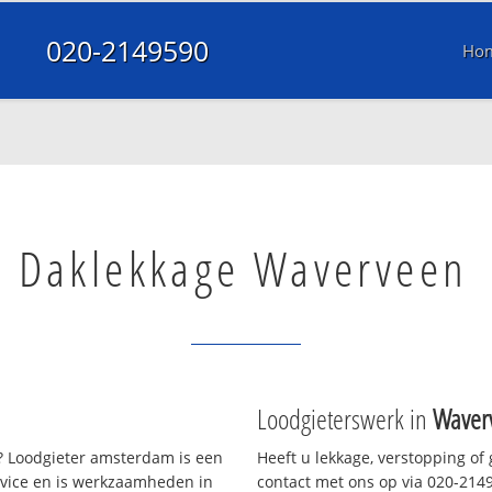
020-2149590
Ho
Daklekkage Waverveen
Loodgieterswerk in
Waver
 Loodgieter amsterdam is een
Heeft u lekkage, verstopping of
rvice en is werkzaamheden in
contact met ons op via 020-21495