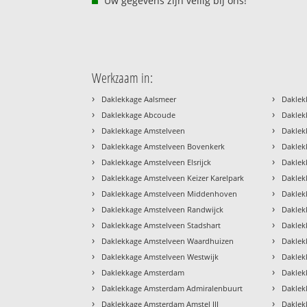
Uw gegevens zijn veilig bij ons!
Werkzaam in:
›
›
Daklekkage Aalsmeer
Daklek
›
›
Daklekkage Abcoude
Daklek
›
›
Daklekkage Amstelveen
Daklek
›
›
Daklekkage Amstelveen Bovenkerk
Dakle
›
›
Daklekkage Amstelveen Elsrijck
Daklek
›
›
Daklekkage Amstelveen Keizer Karelpark
Daklek
›
›
Daklekkage Amstelveen Middenhoven
Daklek
›
›
Daklekkage Amstelveen Randwijck
Daklek
›
›
Daklekkage Amstelveen Stadshart
Daklek
›
›
Daklekkage Amstelveen Waardhuizen
Daklek
›
›
Daklekkage Amstelveen Westwijk
Daklek
›
›
Daklekkage Amsterdam
Daklek
›
›
Daklekkage Amsterdam Admiralenbuurt
Daklek
›
›
Daklekkage Amsterdam Amstel III
Daklek