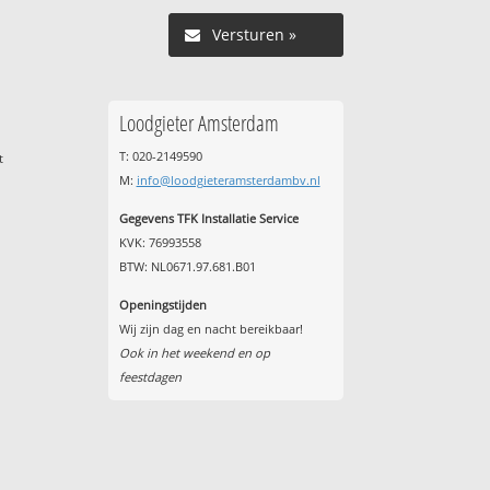
Versturen »
Loodgieter Amsterdam
T: 020-2149590
t
M:
info@loodgieteramsterdambv.nl
Gegevens TFK Installatie Service
KVK: 76993558
BTW: NL0671.97.681.B01
Openingstijden
Wij zijn dag en nacht bereikbaar!
Ook in het weekend en op
feestdagen