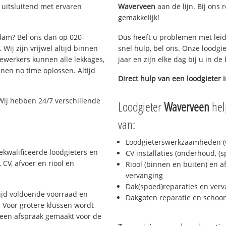
uitsluitend met ervaren
Waverveen
aan de lijn. Bij ons 
gemakkelijk!
rdam? Bel ons dan op 020-
Dus heeft u problemen met leid
Wij zijn vrijwel altijd binnen
snel hulp, bel ons. Onze loodgi
ewerkers kunnen alle lekkages,
jaar en zijn elke dag bij u in d
en no time oplossen. Altijd
Direct hulp van een loodgieter 
Wij hebben 24/7 verschillende
Loodgieter
Waverveen
hel
van:
Loodgieterswerkzaamheden (w
kwalificeerde loodgieters en
CV installaties (onderhoud, (
CV, afvoer en riool en
Riool (binnen en buiten) en a
vervanging
Dak(spoed)reparaties en verv
jd voldoende voorraad en
Dakgoten reparatie en scho
 Voor grotere klussen wordt
 een afspraak gemaakt voor de