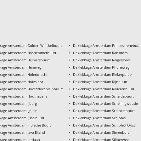
›
kage Amsterdam Gulden Winckelbuurt
Daklekkage Amsterdam Prinses Irenebuur
›
kage Amsterdam Haarlemmerbuurt
Daklekkage Amsterdam Ransdorp
›
kage Amsterdam Helmersbuurt
Daklekkage Amsterdam Reigersbos
›
kkage Amsterdam Hemweg
Daklekkage Amsterdam Rhoneweg
›
kage Amsterdam Holendrecht
Daklekkage Amsterdam Riekerpolder
›
kage Amsterdam Holysloot
Daklekkage Amsterdam Rijnbuurt
›
kage Amsterdam Hoofddorppleinbuurt
Daklekkage Amsterdam Rivierenbuurt
›
kage Amsterdam Houthavens
Daklekkage Amsterdam Scheldebuurt
›
kage Amsterdam IJburg
Daklekkage Amsterdam Schellingwoude
›
kage Amsterdam IJplein
Daklekkage Amsterdam Schinkelbuurt
›
kage Amsterdam IJsselbuurt
Daklekkage Amsterdam Schiphol
›
kage Amsterdam Indische Buurt
Daklekkage Amsterdam Schiphol Oost
›
kage Amsterdam Java Eiland
Daklekkage Amsterdam Sierenborch
›
kage Amsterdam Jordaan
Daklekkage Amsterdam Slijperweg