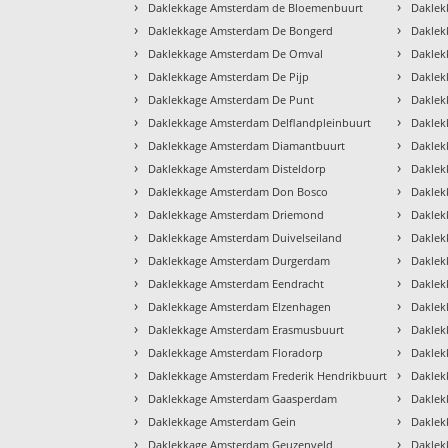
›
›
Daklekkage Amsterdam de Bloemenbuurt
Daklek
›
›
Daklekkage Amsterdam De Bongerd
Daklek
›
›
Daklekkage Amsterdam De Omval
Dakle
›
›
Daklekkage Amsterdam De Pijp
Daklek
›
›
Daklekkage Amsterdam De Punt
Daklek
›
›
Daklekkage Amsterdam Delflandpleinbuurt
Daklek
›
›
Daklekkage Amsterdam Diamantbuurt
Daklek
›
›
Daklekkage Amsterdam Disteldorp
Daklek
›
›
Daklekkage Amsterdam Don Bosco
Daklek
›
›
Daklekkage Amsterdam Driemond
Daklek
›
›
Daklekkage Amsterdam Duivelseiland
Daklek
›
›
Daklekkage Amsterdam Durgerdam
Daklek
›
›
Daklekkage Amsterdam Eendracht
Daklek
›
›
Daklekkage Amsterdam Elzenhagen
Daklek
›
›
Daklekkage Amsterdam Erasmusbuurt
Daklek
›
›
Daklekkage Amsterdam Floradorp
Daklek
›
›
Daklekkage Amsterdam Frederik Hendrikbuurt
Daklek
›
›
Daklekkage Amsterdam Gaasperdam
Daklek
›
›
Daklekkage Amsterdam Gein
Daklek
›
›
Daklekkage Amsterdam Geuzenveld
Daklek