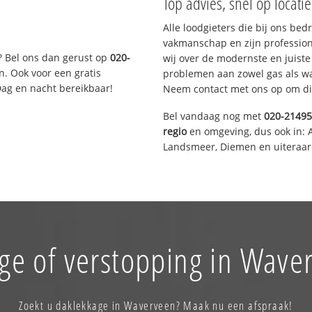
Top advies, snel op locati
Alle loodgieters die bij ons be
vakmanschap en zijn profession
? Bel ons dan gerust op
020-
wij over de modernste en juist
n. Ook voor een gratis
problemen aan zowel gas als wat
Dag en nacht bereikbaar!
Neem contact met ons op om di
Bel vandaag nog met
020-2149
regio
en omgeving, dus ook in: 
Landsmeer, Diemen en uiteraar
ge of verstopping in Wave
Zoekt u daklekkage in Waverveen? Maak nu een afspraak!