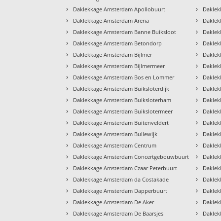
›
›
Daklekkage Amsterdam Apollobuurt
Daklek
›
›
Daklekkage Amsterdam Arena
Daklek
›
›
Daklekkage Amsterdam Banne Buiksloot
Daklek
›
›
Daklekkage Amsterdam Betondorp
Daklek
›
›
Daklekkage Amsterdam Bijlmer
Daklek
›
›
Daklekkage Amsterdam Bijlmermeer
Daklek
›
›
Daklekkage Amsterdam Bos en Lommer
Daklek
›
›
Daklekkage Amsterdam Buiksloterdijk
Daklek
›
›
Daklekkage Amsterdam Buiksloterham
Daklek
›
›
Daklekkage Amsterdam Buikslotermeer
Daklek
›
›
Daklekkage Amsterdam Buitenveldert
Daklek
›
›
Daklekkage Amsterdam Bullewijk
Daklek
›
›
Daklekkage Amsterdam Centrum
Daklek
›
›
Daklekkage Amsterdam Concertgebouwbuurt
Daklek
›
›
Daklekkage Amsterdam Czaar Peterbuurt
Daklek
›
›
Daklekkage Amsterdam da Costakade
Daklek
›
›
Daklekkage Amsterdam Dapperbuurt
Daklek
›
›
Daklekkage Amsterdam De Aker
Dakle
›
›
Daklekkage Amsterdam De Baarsjes
Dakle