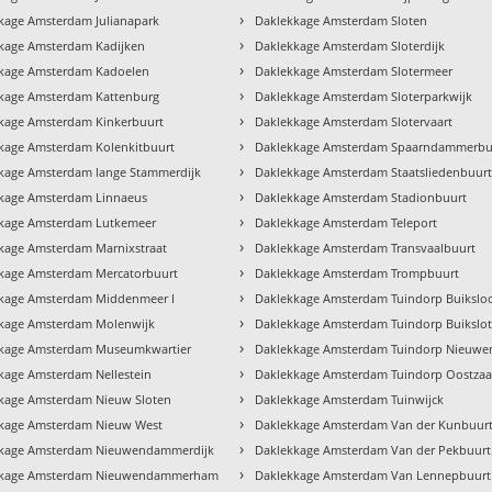
›
kage Amsterdam Julianapark
Daklekkage Amsterdam Sloten
›
kage Amsterdam Kadijken
Daklekkage Amsterdam Sloterdijk
›
kage Amsterdam Kadoelen
Daklekkage Amsterdam Slotermeer
›
kage Amsterdam Kattenburg
Daklekkage Amsterdam Sloterparkwijk
›
kage Amsterdam Kinkerbuurt
Daklekkage Amsterdam Slotervaart
›
kage Amsterdam Kolenkitbuurt
Daklekkage Amsterdam Spaarndammerbu
›
kage Amsterdam lange Stammerdijk
Daklekkage Amsterdam Staatsliedenbuur
›
kage Amsterdam Linnaeus
Daklekkage Amsterdam Stadionbuurt
›
kage Amsterdam Lutkemeer
Daklekkage Amsterdam Teleport
›
kage Amsterdam Marnixstraat
Daklekkage Amsterdam Transvaalbuurt
›
kage Amsterdam Mercatorbuurt
Daklekkage Amsterdam Trompbuurt
›
kage Amsterdam Middenmeer I
Daklekkage Amsterdam Tuindorp Buikslo
›
kage Amsterdam Molenwijk
Daklekkage Amsterdam Tuindorp Buikslo
›
kage Amsterdam Museumkwartier
Daklekkage Amsterdam Tuindorp Nieuw
›
kage Amsterdam Nellestein
Daklekkage Amsterdam Tuindorp Oostza
›
kage Amsterdam Nieuw Sloten
Daklekkage Amsterdam Tuinwijck
›
kage Amsterdam Nieuw West
Daklekkage Amsterdam Van der Kunbuur
›
kkage Amsterdam Nieuwendammerdijk
Daklekkage Amsterdam Van der Pekbuurt
›
kkage Amsterdam Nieuwendammerham
Daklekkage Amsterdam Van Lennepbuurt