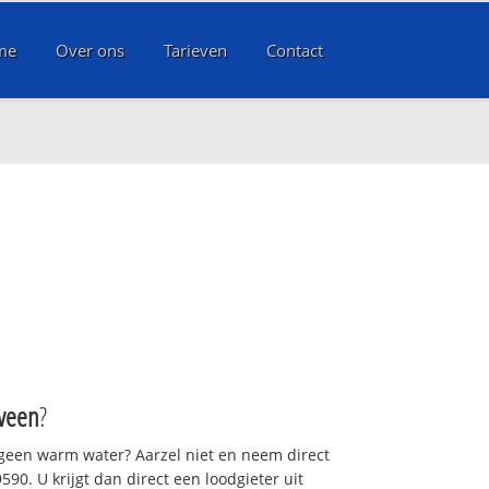
me
Over ons
Tarieven
Contact
veen
?
 geen warm water? Aarzel niet en neem direct
90. U krijgt dan direct een loodgieter uit