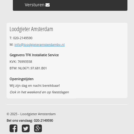
Versturen »
Loodgieter Amsterdam
T: 020-2149590
M:
info@loodgieteramsterdambv.nl
Gegevens TFK Installatie Service
KVK: 76993558
BTW: NL0671.97.681.B01
Openingstijden
Wij zijn dag en nacht bereikbaar!
Ook in het weekend en op feestdagen
© 2025 - Loodgieter Amsterdam
Bel ons vandaag
:
020-2149590