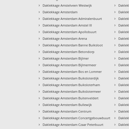
›
›
Daklekkage Amstelveen Westwijk
Daklek
›
›
Daklekkage Amsterdam
Daklek
›
›
Daklekkage Amsterdam Admiralenbuurt
Daklek
›
›
Daklekkage Amsterdam Amstel III
Daklek
›
›
Daklekkage Amsterdam Apollobuurt
Daklek
›
›
Daklekkage Amsterdam Arena
Daklek
›
›
Daklekkage Amsterdam Banne Buiksloot
Daklek
›
›
Daklekkage Amsterdam Betondorp
Daklek
›
›
Daklekkage Amsterdam Bijlmer
Daklek
›
›
Daklekkage Amsterdam Bijlmermeer
Daklek
›
›
Daklekkage Amsterdam Bos en Lommer
Daklek
›
›
Daklekkage Amsterdam Buiksloterdijk
Daklek
›
›
Daklekkage Amsterdam Buiksloterham
Daklek
›
›
Daklekkage Amsterdam Buikslotermeer
Daklek
›
›
Daklekkage Amsterdam Buitenveldert
Daklek
›
›
Daklekkage Amsterdam Bullewijk
Daklek
›
›
Daklekkage Amsterdam Centrum
Daklek
›
›
Daklekkage Amsterdam Concertgebouwbuurt
Daklek
›
›
Daklekkage Amsterdam Czaar Peterbuurt
Daklek