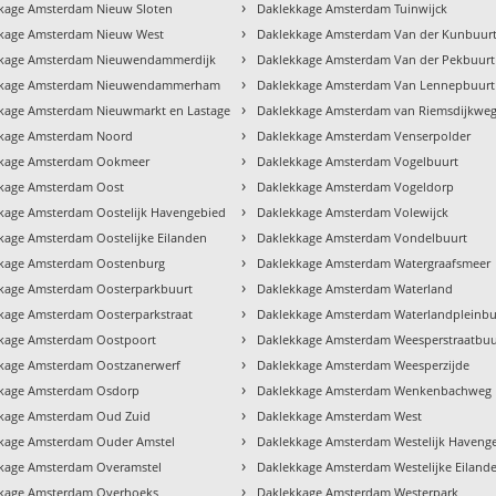
›
kage Amsterdam Nieuw Sloten
Daklekkage Amsterdam Tuinwijck
›
kage Amsterdam Nieuw West
Daklekkage Amsterdam Van der Kunbuur
›
kkage Amsterdam Nieuwendammerdijk
Daklekkage Amsterdam Van der Pekbuurt
›
kkage Amsterdam Nieuwendammerham
Daklekkage Amsterdam Van Lennepbuurt
›
kage Amsterdam Nieuwmarkt en Lastage
Daklekkage Amsterdam van Riemsdijkwe
›
kage Amsterdam Noord
Daklekkage Amsterdam Venserpolder
›
kkage Amsterdam Ookmeer
Daklekkage Amsterdam Vogelbuurt
›
kage Amsterdam Oost
Daklekkage Amsterdam Vogeldorp
›
kage Amsterdam Oostelijk Havengebied
Daklekkage Amsterdam Volewijck
›
kage Amsterdam Oostelijke Eilanden
Daklekkage Amsterdam Vondelbuurt
›
kage Amsterdam Oostenburg
Daklekkage Amsterdam Watergraafsmeer
›
kage Amsterdam Oosterparkbuurt
Daklekkage Amsterdam Waterland
›
kage Amsterdam Oosterparkstraat
Daklekkage Amsterdam Waterlandpleinbu
›
kage Amsterdam Oostpoort
Daklekkage Amsterdam Weesperstraatbuu
›
kage Amsterdam Oostzanerwerf
Daklekkage Amsterdam Weesperzijde
›
kage Amsterdam Osdorp
Daklekkage Amsterdam Wenkenbachweg
›
kage Amsterdam Oud Zuid
Daklekkage Amsterdam West
›
kage Amsterdam Ouder Amstel
Daklekkage Amsterdam Westelijk Haveng
›
kage Amsterdam Overamstel
Daklekkage Amsterdam Westelijke Eiland
›
kage Amsterdam Overhoeks
Daklekkage Amsterdam Westerpark