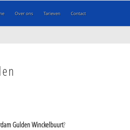
me
Over ons
Tarieven
Contact
den
rdam Gulden Winckelbuurt
?