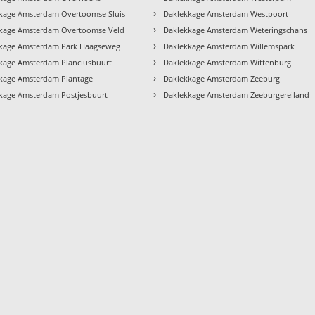
›
kage Amsterdam Overtoomse Sluis
Daklekkage Amsterdam Westpoort
›
kage Amsterdam Overtoomse Veld
Daklekkage Amsterdam Weteringschans
›
kage Amsterdam Park Haagseweg
Daklekkage Amsterdam Willemspark
›
kage Amsterdam Planciusbuurt
Daklekkage Amsterdam Wittenburg
›
kage Amsterdam Plantage
Daklekkage Amsterdam Zeeburg
›
kage Amsterdam Postjesbuurt
Daklekkage Amsterdam Zeeburgereiland