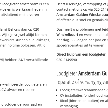
 Loodgieter amsterdam is een
Heeft u lekkage, verstopping of
rvice en is werkzaamheden in
contact met ons op via 020-21495
uitsluitend met ervaren
Amsterdam Gulden Winckelbuu
of offerte dus snel en gemakkeli
rdam? Bel ons dan op 020-
Dus heeft u problemen met leid
Wij zijn vrijwel altijd binnen
Winckelbuurt
en wenst snel hul
ewerkers kunnen alle lekkages,
per dag, 365 dagen per jaar en z
en no time oplossen. Altijd
spoedreparaties uit te voeren.
Direct hulp van een loodgieter 
Wij hebben 24/7 verschillende
020-2149590
Loodgieter
Amsterdam Gul
reparatie of vervanging va
kwalificeerde loodgieters en
CV, afvoer en riool en
Loodgieterswerkzaamheden (w
CV installaties (onderhoud, (
Riool (binnen en buiten) en a
jd voldoende voorraad en
vervanging