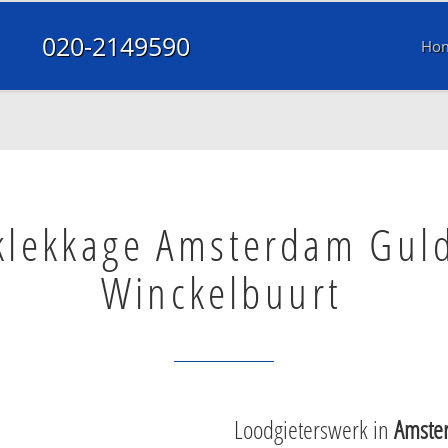
020-2149590
Ho
klekkage Amsterdam Gul
Winckelbuurt
Loodgieterswerk in
Amste