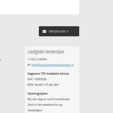
Versturen »
Loodgieter Amsterdam
T: 020-2149590
t
M:
info@loodgieteramsterdambv.nl
Gegevens TFK Installatie Service
KVK: 76993558
BTW: NL0671.97.681.B01
Openingstijden
Wij zijn dag en nacht bereikbaar!
Ook in het weekend en op
feestdagen