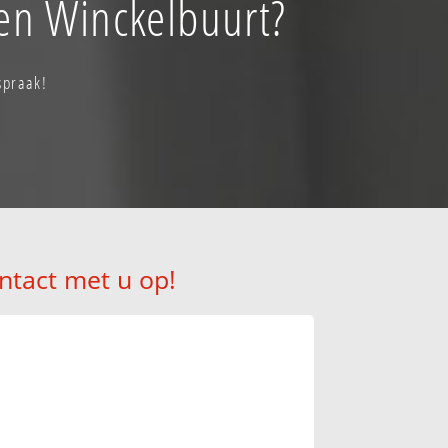
en Winckelbuurt?
spraak!
ntact met u op!