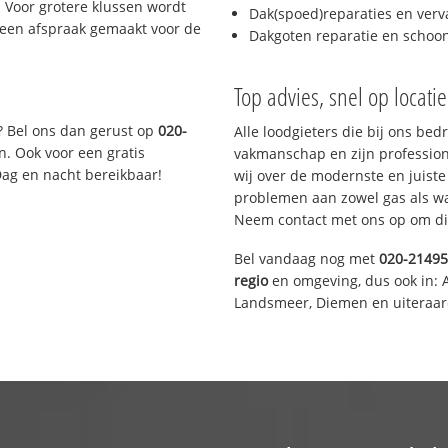
 Voor grotere klussen wordt
Dak(spoed)reparaties en verv
 een afspraak gemaakt voor de
Dakgoten reparatie en scho
Top advies, snel op locati
? Bel ons dan gerust op
020-
Alle loodgieters die bij ons be
n. Ook voor een gratis
vakmanschap en zijn profession
Dag en nacht bereikbaar!
wij over de modernste en juist
problemen aan zowel gas als wat
Neem contact met ons op om di
Bel vandaag nog met
020-2149
regio
en omgeving, dus ook in: 
Landsmeer, Diemen en uiteraar