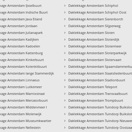
›
kage Amsterdam IJsselbuurt
Daklekkage Amsterdam Schiphol
›
kage Amsterdam Indische Buurt
Daklekkage Amsterdam Schiphol Oost
›
kage Amsterdam Java Eiland
Daklekkage Amsterdam Sierenborch
›
kage Amsterdam Jordaan
Daklekkage Amsterdam Slijperweg
›
kage Amsterdam Julianapark
Daklekkage Amsterdam Sloten
›
kage Amsterdam Kadijken
Daklekkage Amsterdam Sloterdijk
›
kage Amsterdam Kadoelen
Daklekkage Amsterdam Slotermeer
›
kage Amsterdam Kattenburg
Daklekkage Amsterdam Sloterparkwijk
›
kage Amsterdam Kinkerbuurt
Daklekkage Amsterdam Slotervaart
›
kage Amsterdam Kolenkitbuurt
Daklekkage Amsterdam Spaarndammerbu
›
kage Amsterdam lange Stammerdijk
Daklekkage Amsterdam Staatsliedenbuur
›
kage Amsterdam Linnaeus
Daklekkage Amsterdam Stadionbuurt
›
kage Amsterdam Lutkemeer
Daklekkage Amsterdam Teleport
›
kage Amsterdam Marnixstraat
Daklekkage Amsterdam Transvaalbuurt
›
kage Amsterdam Mercatorbuurt
Daklekkage Amsterdam Trompbuurt
›
kage Amsterdam Middenmeer I
Daklekkage Amsterdam Tuindorp Buikslo
›
kage Amsterdam Molenwijk
Daklekkage Amsterdam Tuindorp Buikslo
›
kage Amsterdam Museumkwartier
Daklekkage Amsterdam Tuindorp Nieuw
›
kage Amsterdam Nellestein
Daklekkage Amsterdam Tuindorp Oostza