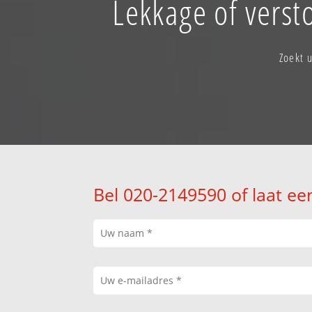
Lekkage of vers
Zoekt 
Bel 020-2149590 of laat ee