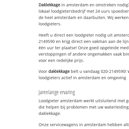
Daklekkage
in amsterdam en omstreken nodig?
lokaal loodgietersbedrijf met 24 uurs spoedse
de heel amsterdam en daarbuiten. Wij werken 
loodgieters.
Heeft u direct een loodgieter nodig uit amste
2149590 en krijg direct een vakman aan de lijn. 
één uur ter plaatse! Onze goed opgeleide med
verstoppingen of andere ongemakken vaak binn
voor een redelijke prijs.
Voor
daklekkage
belt u vandaag 020-2149590! 
loodgieters actief in amsterdam en omgeving
Jarenlange ervaring
Loodgieter amsterdam werkt uitsluitend met ge
die helpen bij problemen met uw waterleiding, 
daklekkage.
Onze servicewagens in amsterdam hebben alti