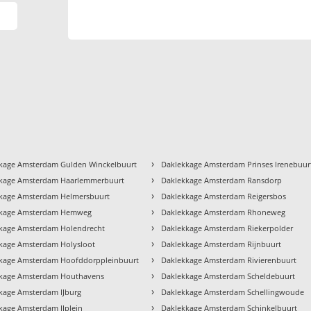
›
kage Amsterdam Gulden Winckelbuurt
Daklekkage Amsterdam Prinses Irenebuur
›
kage Amsterdam Haarlemmerbuurt
Daklekkage Amsterdam Ransdorp
›
kage Amsterdam Helmersbuurt
Daklekkage Amsterdam Reigersbos
›
kkage Amsterdam Hemweg
Daklekkage Amsterdam Rhoneweg
›
kage Amsterdam Holendrecht
Daklekkage Amsterdam Riekerpolder
›
kage Amsterdam Holysloot
Daklekkage Amsterdam Rijnbuurt
›
kage Amsterdam Hoofddorppleinbuurt
Daklekkage Amsterdam Rivierenbuurt
›
kage Amsterdam Houthavens
Daklekkage Amsterdam Scheldebuurt
›
kage Amsterdam IJburg
Daklekkage Amsterdam Schellingwoude
›
kage Amsterdam IJplein
Daklekkage Amsterdam Schinkelbuurt