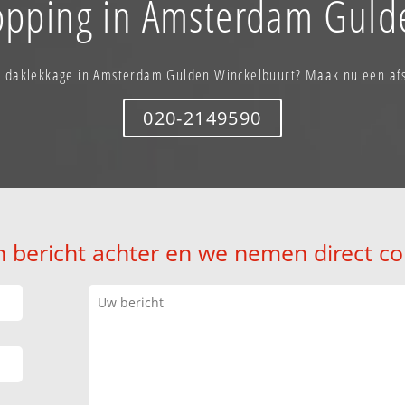
topping in Amsterdam Guld
u daklekkage in Amsterdam Gulden Winckelbuurt? Maak nu een af
020-2149590
n bericht achter en we nemen direct co