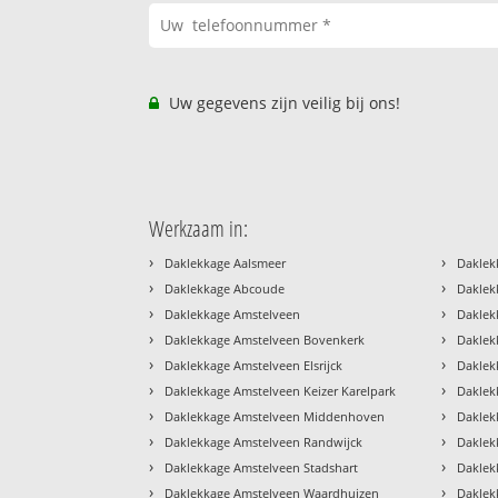
Uw gegevens zijn veilig bij ons!
Werkzaam in:
›
›
Daklekkage Aalsmeer
Daklek
›
›
Daklekkage Abcoude
Daklek
›
›
Daklekkage Amstelveen
Daklek
›
›
Daklekkage Amstelveen Bovenkerk
Dakle
›
›
Daklekkage Amstelveen Elsrijck
Daklek
›
›
Daklekkage Amstelveen Keizer Karelpark
Daklek
›
›
Daklekkage Amstelveen Middenhoven
Daklek
›
›
Daklekkage Amstelveen Randwijck
Daklek
›
›
Daklekkage Amstelveen Stadshart
Daklek
›
›
Daklekkage Amstelveen Waardhuizen
Daklek