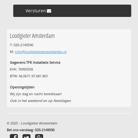
Versturen »
Loodgieter Amsterdam
T: 020-2149590
M:
info@loodgieteramsterdambv.nl
Gegevens TFK Installatie Service
KVK: 76993558
BTW: NL0671.97.681.B01
Openingstijden
Wij zijn dag en nacht bereikbaar!
Ook in het weekend en op feestdagen
© 2025 - Loodgieter Amsterdam
Bel ons vandaag
:
020-2149590