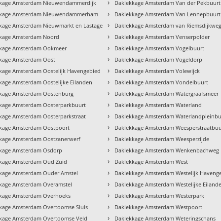
›
kkage Amsterdam Nieuwendammerdijk
Daklekkage Amsterdam Van der Pekbuurt
›
kkage Amsterdam Nieuwendammerham
Daklekkage Amsterdam Van Lennepbuurt
›
kage Amsterdam Nieuwmarkt en Lastage
Daklekkage Amsterdam van Riemsdijkwe
›
kage Amsterdam Noord
Daklekkage Amsterdam Venserpolder
›
kkage Amsterdam Ookmeer
Daklekkage Amsterdam Vogelbuurt
›
kage Amsterdam Oost
Daklekkage Amsterdam Vogeldorp
›
kage Amsterdam Oostelijk Havengebied
Daklekkage Amsterdam Volewijck
›
kage Amsterdam Oostelijke Eilanden
Daklekkage Amsterdam Vondelbuurt
›
kage Amsterdam Oostenburg
Daklekkage Amsterdam Watergraafsmeer
›
kage Amsterdam Oosterparkbuurt
Daklekkage Amsterdam Waterland
›
kage Amsterdam Oosterparkstraat
Daklekkage Amsterdam Waterlandpleinbu
›
kage Amsterdam Oostpoort
Daklekkage Amsterdam Weesperstraatbuu
›
kage Amsterdam Oostzanerwerf
Daklekkage Amsterdam Weesperzijde
›
kage Amsterdam Osdorp
Daklekkage Amsterdam Wenkenbachweg
›
kage Amsterdam Oud Zuid
Daklekkage Amsterdam West
›
kage Amsterdam Ouder Amstel
Daklekkage Amsterdam Westelijk Haveng
›
kage Amsterdam Overamstel
Daklekkage Amsterdam Westelijke Eiland
›
kage Amsterdam Overhoeks
Daklekkage Amsterdam Westerpark
›
kage Amsterdam Overtoomse Sluis
Daklekkage Amsterdam Westpoort
›
kage Amsterdam Overtoomse Veld
Daklekkage Amsterdam Weteringschans