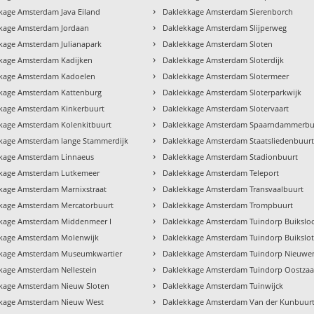
›
kage Amsterdam Java Eiland
Daklekkage Amsterdam Sierenborch
›
kage Amsterdam Jordaan
Daklekkage Amsterdam Slijperweg
›
kage Amsterdam Julianapark
Daklekkage Amsterdam Sloten
›
kage Amsterdam Kadijken
Daklekkage Amsterdam Sloterdijk
›
kage Amsterdam Kadoelen
Daklekkage Amsterdam Slotermeer
›
kage Amsterdam Kattenburg
Daklekkage Amsterdam Sloterparkwijk
›
kage Amsterdam Kinkerbuurt
Daklekkage Amsterdam Slotervaart
›
kage Amsterdam Kolenkitbuurt
Daklekkage Amsterdam Spaarndammerbu
›
kage Amsterdam lange Stammerdijk
Daklekkage Amsterdam Staatsliedenbuur
›
kage Amsterdam Linnaeus
Daklekkage Amsterdam Stadionbuurt
›
kage Amsterdam Lutkemeer
Daklekkage Amsterdam Teleport
›
kage Amsterdam Marnixstraat
Daklekkage Amsterdam Transvaalbuurt
›
kage Amsterdam Mercatorbuurt
Daklekkage Amsterdam Trompbuurt
›
kage Amsterdam Middenmeer I
Daklekkage Amsterdam Tuindorp Buikslo
›
kage Amsterdam Molenwijk
Daklekkage Amsterdam Tuindorp Buikslo
›
kage Amsterdam Museumkwartier
Daklekkage Amsterdam Tuindorp Nieuw
›
kage Amsterdam Nellestein
Daklekkage Amsterdam Tuindorp Oostza
›
kage Amsterdam Nieuw Sloten
Daklekkage Amsterdam Tuinwijck
›
kage Amsterdam Nieuw West
Daklekkage Amsterdam Van der Kunbuur