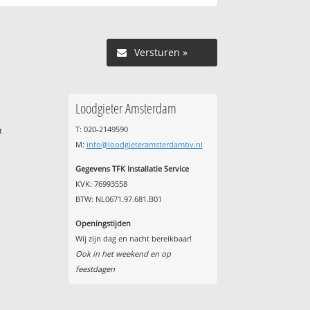
Versturen »
Loodgieter Amsterdam
T: 020-2149590
t
M:
info@loodgieteramsterdambv.nl
Gegevens TFK Installatie Service
KVK: 76993558
BTW: NL0671.97.681.B01
Openingstijden
Wij zijn dag en nacht bereikbaar!
Ook in het weekend en op
feestdagen