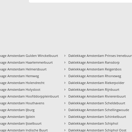
›
kage Amsterdam Gulden Winckelbuurt
Daklekkage Amsterdam Prinses Irenebuur
›
kage Amsterdam Haarlemmerbuurt
Daklekkage Amsterdam Ransdorp
›
kage Amsterdam Helmersbuurt
Daklekkage Amsterdam Reigersbos
›
kkage Amsterdam Hemweg
Daklekkage Amsterdam Rhoneweg
›
kage Amsterdam Holendrecht
Daklekkage Amsterdam Riekerpolder
›
kage Amsterdam Holysloot
Daklekkage Amsterdam Rijnbuurt
›
kage Amsterdam Hoofddorppleinbuurt
Daklekkage Amsterdam Rivierenbuurt
›
kage Amsterdam Houthavens
Daklekkage Amsterdam Scheldebuurt
›
kage Amsterdam IJburg
Daklekkage Amsterdam Schellingwoude
›
kage Amsterdam IJplein
Daklekkage Amsterdam Schinkelbuurt
›
kage Amsterdam IJsselbuurt
Daklekkage Amsterdam Schiphol
›
kage Amsterdam Indische Buurt
Daklekkage Amsterdam Schiphol Oost