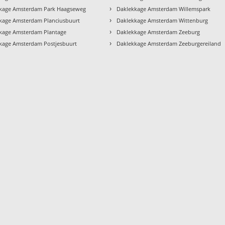
›
kage Amsterdam Park Haagseweg
Daklekkage Amsterdam Willemspark
›
kage Amsterdam Planciusbuurt
Daklekkage Amsterdam Wittenburg
›
kage Amsterdam Plantage
Daklekkage Amsterdam Zeeburg
›
kage Amsterdam Postjesbuurt
Daklekkage Amsterdam Zeeburgereiland