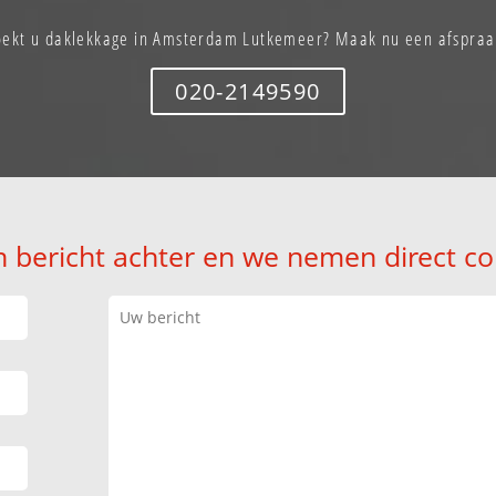
oekt u daklekkage in Amsterdam Lutkemeer? Maak nu een afspraa
020-2149590
n bericht achter en we nemen direct co