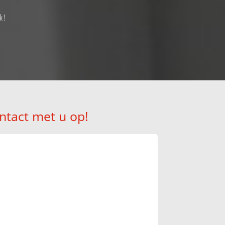
k!
ntact met u op!