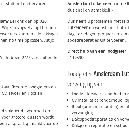
uitsluitend met ervaren
Amsterdam Lutkemeer
aan de li
dus snel en gemakkelijk!
rdam? Bel ons dan op 020-
Dus heeft u problemen met leid
Wij zijn vrijwel altijd binnen
Lutkemeer
en wenst snel hulp, 
ewerkers kunnen alle lekkages,
dag, 365 dagen per jaar en zijn 
en no time oplossen. Altijd
spoedreparaties uit te voeren.
Direct hulp van een loodgieter 
Wij hebben 24/7 verschillende
2149590
Loodgieter
Amsterdam Lu
vervanging van:
kwalificeerde loodgieters en
CV, afvoer en riool en
Loodgieterswerkzaamheden (w
CV installaties (onderhoud, (
Riool (binnen en buiten) en a
jd voldoende voorraad en
vervanging
 Voor grotere klussen wordt
Dak(spoed)reparaties en verv
 een afspraak gemaakt voor de
Dakgoten reparatie en scho