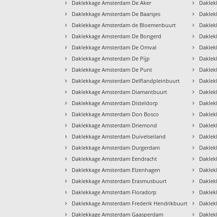
›
›
Daklekkage Amsterdam De Aker
Dakle
›
›
Daklekkage Amsterdam De Baarsjes
Dakle
›
›
Daklekkage Amsterdam de Bloemenbuurt
Daklek
›
›
Daklekkage Amsterdam De Bongerd
Daklek
›
›
Daklekkage Amsterdam De Omval
Dakle
›
›
Daklekkage Amsterdam De Pijp
Daklek
›
›
Daklekkage Amsterdam De Punt
Daklek
›
›
Daklekkage Amsterdam Delflandpleinbuurt
Daklek
›
›
Daklekkage Amsterdam Diamantbuurt
Daklek
›
›
Daklekkage Amsterdam Disteldorp
Daklek
›
›
Daklekkage Amsterdam Don Bosco
Daklek
›
›
Daklekkage Amsterdam Driemond
Daklek
›
›
Daklekkage Amsterdam Duivelseiland
Daklek
›
›
Daklekkage Amsterdam Durgerdam
Daklek
›
›
Daklekkage Amsterdam Eendracht
Daklek
›
›
Daklekkage Amsterdam Elzenhagen
Daklek
›
›
Daklekkage Amsterdam Erasmusbuurt
Daklek
›
›
Daklekkage Amsterdam Floradorp
Daklek
›
›
Daklekkage Amsterdam Frederik Hendrikbuurt
Daklek
›
›
Daklekkage Amsterdam Gaasperdam
Daklek