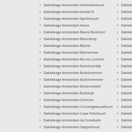
›
›
Daklekkage Amsterdam Admiralenbuurt
Daklek
›
›
Daklekkage Amsterdam Amstel III
Daklek
›
›
Daklekkage Amsterdam Apollobuurt
Daklek
›
›
Daklekkage Amsterdam Arena
Daklek
›
›
Daklekkage Amsterdam Banne Buiksloot
Daklek
›
›
Daklekkage Amsterdam Betondorp
Daklek
›
›
Daklekkage Amsterdam Bijlmer
Daklek
›
›
Daklekkage Amsterdam Bijlmermeer
Daklek
›
›
Daklekkage Amsterdam Bos en Lommer
Daklek
›
›
Daklekkage Amsterdam Buiksloterdijk
Daklek
›
›
Daklekkage Amsterdam Buiksloterham
Daklek
›
›
Daklekkage Amsterdam Buikslotermeer
Daklek
›
›
Daklekkage Amsterdam Buitenveldert
Daklek
›
›
Daklekkage Amsterdam Bullewijk
Daklek
›
›
Daklekkage Amsterdam Centrum
Daklek
›
›
Daklekkage Amsterdam Concertgebouwbuurt
Daklek
›
›
Daklekkage Amsterdam Czaar Peterbuurt
Daklek
›
›
Daklekkage Amsterdam da Costakade
Daklek
›
›
Daklekkage Amsterdam Dapperbuurt
Daklek