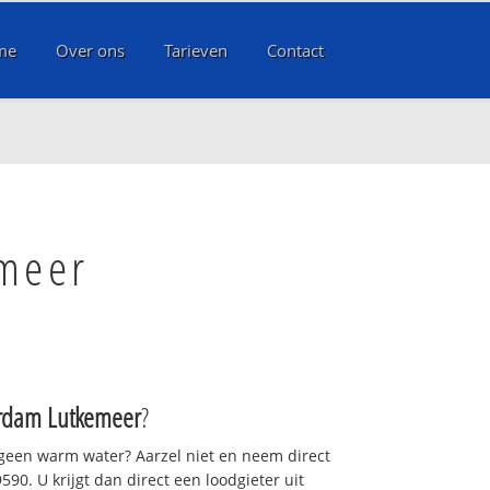
me
Over ons
Tarieven
Contact
meer
rdam Lutkemeer
?
 geen warm water? Aarzel niet en neem direct
90. U krijgt dan direct een loodgieter uit