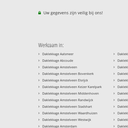
Uw gegevens zijn veilig bij ons!
Werkzaam in:
›
›
Daklekkage Aalsmeer
Daklek
›
›
Daklekkage Abcoude
Daklek
›
›
Daklekkage Amstelveen
Daklek
›
›
Daklekkage Amstelveen Bovenkerk
Dakle
›
›
Daklekkage Amstelveen Elsrijck
Daklek
›
›
Daklekkage Amstelveen Keizer Karelpark
Daklek
›
›
Daklekkage Amstelveen Middenhoven
Daklek
›
›
Daklekkage Amstelveen Randwijck
Daklek
›
›
Daklekkage Amstelveen Stadshart
Daklek
›
›
Daklekkage Amstelveen Waardhuizen
Daklek
›
›
Daklekkage Amstelveen Westwijk
Daklek
›
›
Daklekkage Amsterdam
Daklek