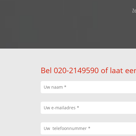
Z
Bel 020-2149590 of laat ee