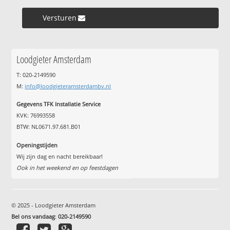
Versturen »
Loodgieter Amsterdam
T: 020-2149590
M:
info@loodgieteramsterdambv.nl
Gegevens TFK Installatie Service
KVK: 76993558
BTW: NL0671.97.681.B01
Openingstijden
Wij zijn dag en nacht bereikbaar!
Ook in het weekend en op feestdagen
© 2025 - Loodgieter Amsterdam
Bel ons vandaag
:
020-2149590