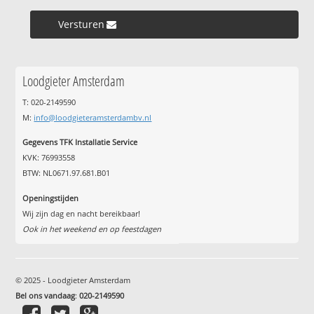
Versturen »
Loodgieter Amsterdam
T: 020-2149590
M:
info@loodgieteramsterdambv.nl
Gegevens TFK Installatie Service
KVK: 76993558
BTW: NL0671.97.681.B01
Openingstijden
Wij zijn dag en nacht bereikbaar!
Ook in het weekend en op feestdagen
© 2025 - Loodgieter Amsterdam
Bel ons vandaag
:
020-2149590