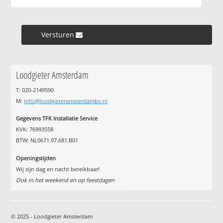
Versturen »
Loodgieter Amsterdam
T: 020-2149590
M:
info@loodgieteramsterdambv.nl
Gegevens TFK Installatie Service
KVK: 76993558
BTW: NL0671.97.681.B01
Openingstijden
Wij zijn dag en nacht bereikbaar!
Ook in het weekend en op feestdagen
© 2025 - Loodgieter Amsterdam