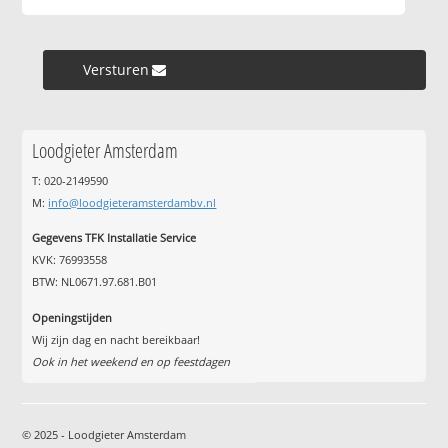
Versturen »
Loodgieter Amsterdam
T: 020-2149590
M:
info@loodgieteramsterdambv.nl
Gegevens TFK Installatie Service
KVK: 76993558
BTW: NL0671.97.681.B01
Openingstijden
Wij zijn dag en nacht bereikbaar!
Ook in het weekend en op feestdagen
© 2025 - Loodgieter Amsterdam