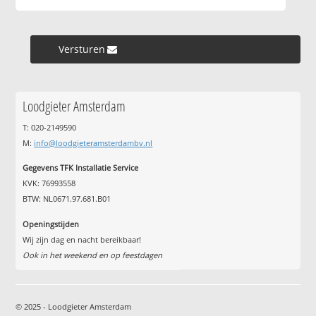
Versturen »
Loodgieter Amsterdam
T: 020-2149590
M:
info@loodgieteramsterdambv.nl
Gegevens TFK Installatie Service
KVK: 76993558
BTW: NL0671.97.681.B01
Openingstijden
Wij zijn dag en nacht bereikbaar!
Ook in het weekend en op feestdagen
© 2025 - Loodgieter Amsterdam