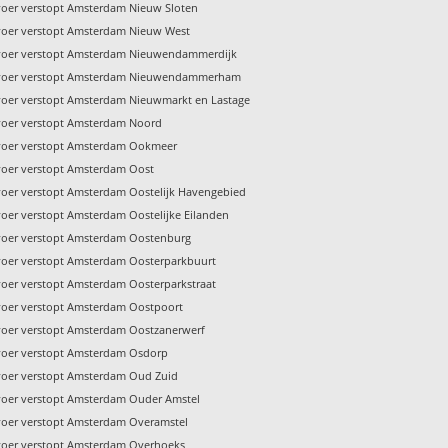
voer verstopt Amsterdam Nieuw Sloten
voer verstopt Amsterdam Nieuw West
voer verstopt Amsterdam Nieuwendammerdijk
voer verstopt Amsterdam Nieuwendammerham
voer verstopt Amsterdam Nieuwmarkt en Lastage
voer verstopt Amsterdam Noord
voer verstopt Amsterdam Ookmeer
voer verstopt Amsterdam Oost
voer verstopt Amsterdam Oostelijk Havengebied
voer verstopt Amsterdam Oostelijke Eilanden
voer verstopt Amsterdam Oostenburg
voer verstopt Amsterdam Oosterparkbuurt
voer verstopt Amsterdam Oosterparkstraat
voer verstopt Amsterdam Oostpoort
voer verstopt Amsterdam Oostzanerwerf
voer verstopt Amsterdam Osdorp
voer verstopt Amsterdam Oud Zuid
voer verstopt Amsterdam Ouder Amstel
voer verstopt Amsterdam Overamstel
voer verstopt Amsterdam Overhoeks