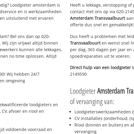
dig? Loodgieter amsterdam is
Heeft u lekkage, verstopping of
oedservice en is werkzaamheden
contact met ons op via 020-21495
en uitsluitend met ervaren
Amsterdam Transvaalbuurt
aan 
offerte dus snel en gemakkelijk!
rdam? Bel ons dan op 020-
Dus heeft u problemen met leid
Wij zijn vrijwel altijd binnen
Transvaalbuurt
en wenst snel hu
ewerkers kunnen alle lekkages,
per dag, 365 dagen per jaar en z
en no time oplossen. Altijd
spoedreparaties uit te voeren.
Direct hulp van een loodgieter 
90! Wij hebben 24/7
2149590
m en omgeving
Loodgieter
Amsterdam Tra
of vervanging van:
kwalificeerde loodgieters en
CV, afvoer en riool en
Loodgieterswerkzaamheden (w
CV installaties (onderhoud, (
Riool (binnen en buiten) en a
jd voldoende voorraad en
vervanging