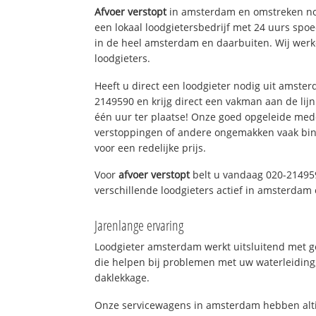
Afvoer verstopt
in amsterdam en omstreken no
een lokaal loodgietersbedrijf met 24 uurs sp
in de heel amsterdam en daarbuiten. Wij werk
loodgieters.
Heeft u direct een loodgieter nodig uit amste
2149590 en krijg direct een vakman aan de lijn. 
één uur ter plaatse! Onze goed opgeleide med
verstoppingen of andere ongemakken vaak binn
voor een redelijke prijs.
Voor
afvoer verstopt
belt u vandaag 020-21495
verschillende loodgieters actief in amsterda
Jarenlange ervaring
Loodgieter amsterdam werkt uitsluitend met ge
die helpen bij problemen met uw waterleiding, 
daklekkage.
Onze servicewagens in amsterdam hebben alti