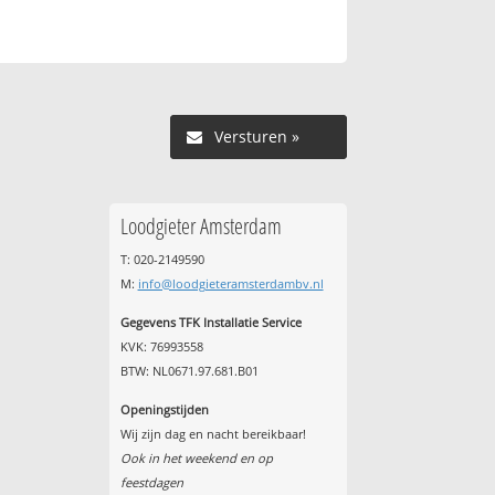
Versturen »
Loodgieter Amsterdam
T: 020-2149590
M:
info@loodgieteramsterdambv.nl
Gegevens TFK Installatie Service
KVK: 76993558
BTW: NL0671.97.681.B01
Openingstijden
Wij zijn dag en nacht bereikbaar!
Ook in het weekend en op
feestdagen