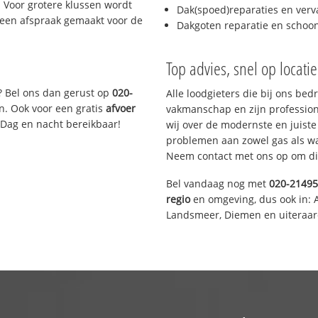
 Voor grotere klussen wordt
Dak(spoed)reparaties en verv
 een afspraak gemaakt voor de
Dakgoten reparatie en scho
Top advies, snel op locati
? Bel ons dan gerust op
020-
Alle loodgieters die bij ons be
n. Ook voor een gratis
afvoer
vakmanschap en zijn profession
 Dag en nacht bereikbaar!
wij over de modernste en juist
problemen aan zowel gas als wat
Neem contact met ons op om di
Bel vandaag nog met
020-2149
regio
en omgeving, dus ook in: 
Landsmeer, Diemen en uiteraar