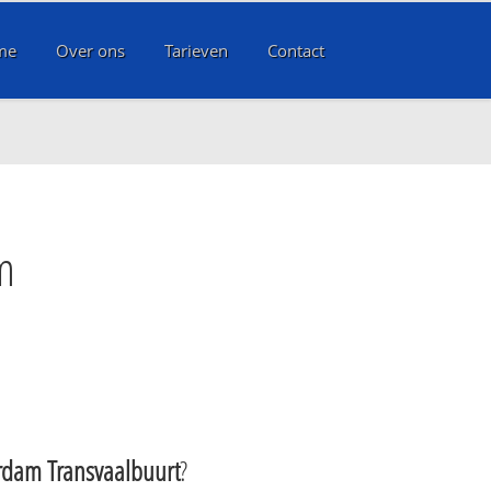
me
Over ons
Tarieven
Contact
m
rdam Transvaalbuurt
?