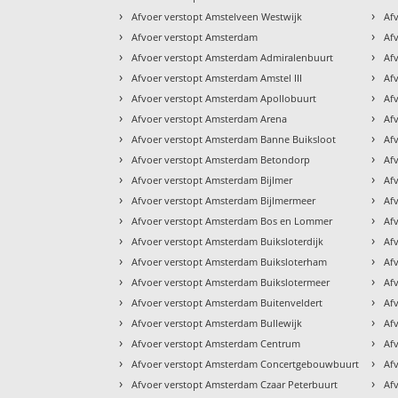
›
›
Afvoer verstopt Amstelveen Westwijk
Af
›
›
Afvoer verstopt Amsterdam
Af
›
›
Afvoer verstopt Amsterdam Admiralenbuurt
Af
›
›
Afvoer verstopt Amsterdam Amstel III
Af
›
›
Afvoer verstopt Amsterdam Apollobuurt
Af
›
›
Afvoer verstopt Amsterdam Arena
Af
›
›
Afvoer verstopt Amsterdam Banne Buiksloot
Af
›
›
Afvoer verstopt Amsterdam Betondorp
Af
›
›
Afvoer verstopt Amsterdam Bijlmer
Af
›
›
Afvoer verstopt Amsterdam Bijlmermeer
Af
›
›
Afvoer verstopt Amsterdam Bos en Lommer
Af
›
›
Afvoer verstopt Amsterdam Buiksloterdijk
Af
›
›
Afvoer verstopt Amsterdam Buiksloterham
Af
›
›
Afvoer verstopt Amsterdam Buikslotermeer
Af
›
›
Afvoer verstopt Amsterdam Buitenveldert
Af
›
›
Afvoer verstopt Amsterdam Bullewijk
Af
›
›
Afvoer verstopt Amsterdam Centrum
Af
›
›
Afvoer verstopt Amsterdam Concertgebouwbuurt
Af
›
›
Afvoer verstopt Amsterdam Czaar Peterbuurt
Af