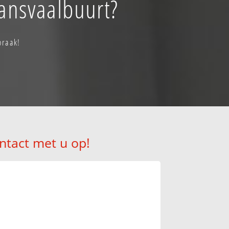
ansvaalbuurt?
praak!
ntact met u op!