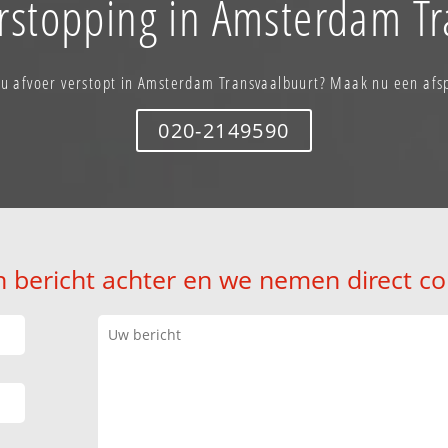
erstopping in Amsterdam Tr
 u afvoer verstopt in Amsterdam Transvaalbuurt? Maak nu een afs
020-2149590
n bericht achter en we nemen direct co