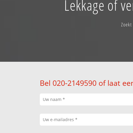
Lekkage of v
Zoekt
Bel 020-2149590 of laat ee