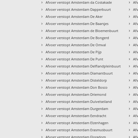
›
›
Afvoer verstopt Amsterdam da Costakade
Af
›
›
Afvoer verstopt Amsterdam Dapperbuurt
Af
›
›
Afvoer verstopt Amsterdam De Aker
Af
›
›
Afvoer verstopt Amsterdam De Baarsjes
Af
›
›
Afvoer verstopt Amsterdam de Bloemenbuurt
Af
›
›
Afvoer verstopt Amsterdam De Bongerd
Af
›
›
Afvoer verstopt Amsterdam De Omval
Af
›
›
Afvoer verstopt Amsterdam De Pijp
Af
›
›
Afvoer verstopt Amsterdam De Punt
Af
›
›
Afvoer verstopt Amsterdam Delflandpleinbuurt
Af
›
›
Afvoer verstopt Amsterdam Diamantbuurt
Af
›
›
Afvoer verstopt Amsterdam Disteldorp
Af
›
›
Afvoer verstopt Amsterdam Don Bosco
Af
›
›
Afvoer verstopt Amsterdam Driemond
Af
›
›
Afvoer verstopt Amsterdam Duivelseiland
Af
›
›
Afvoer verstopt Amsterdam Durgerdam
Af
›
›
Afvoer verstopt Amsterdam Eendracht
Af
›
›
Afvoer verstopt Amsterdam Elzenhagen
Af
›
›
Afvoer verstopt Amsterdam Erasmusbuurt
Af
›
›
Afvoer verstopt Amsterdam Floradorp
Af