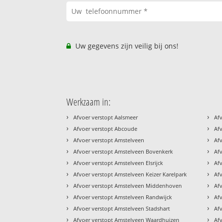
Uw gegevens zijn veilig bij ons!
Werkzaam in:
›
›
Afvoer verstopt Aalsmeer
Af
›
›
Afvoer verstopt Abcoude
Af
›
›
Afvoer verstopt Amstelveen
Af
›
›
Afvoer verstopt Amstelveen Bovenkerk
Af
›
›
Afvoer verstopt Amstelveen Elsrijck
Af
›
›
Afvoer verstopt Amstelveen Keizer Karelpark
Af
›
›
Afvoer verstopt Amstelveen Middenhoven
Af
›
›
Afvoer verstopt Amstelveen Randwijck
Af
›
›
Afvoer verstopt Amstelveen Stadshart
Af
›
›
Afvoer verstopt Amstelveen Waardhuizen
Af