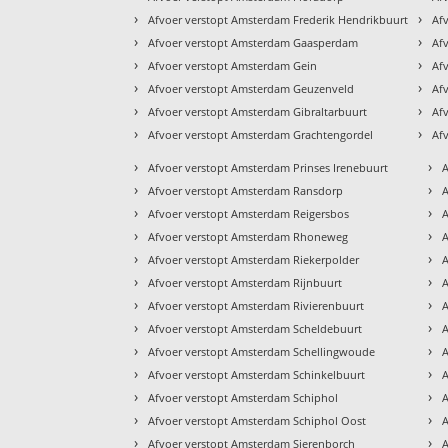
›
›
Afvoer verstopt Amsterdam Frederik Hendrikbuurt
Af
›
›
Afvoer verstopt Amsterdam Gaasperdam
Af
›
›
Afvoer verstopt Amsterdam Gein
Af
›
›
Afvoer verstopt Amsterdam Geuzenveld
Af
›
›
Afvoer verstopt Amsterdam Gibraltarbuurt
Af
›
›
Afvoer verstopt Amsterdam Grachtengordel
Af
›
›
Afvoer verstopt Amsterdam Prinses Irenebuurt
›
›
Afvoer verstopt Amsterdam Ransdorp
›
›
Afvoer verstopt Amsterdam Reigersbos
A
›
›
Afvoer verstopt Amsterdam Rhoneweg
A
›
›
Afvoer verstopt Amsterdam Riekerpolder
›
›
Afvoer verstopt Amsterdam Rijnbuurt
›
›
Afvoer verstopt Amsterdam Rivierenbuurt
›
›
Afvoer verstopt Amsterdam Scheldebuurt
›
›
Afvoer verstopt Amsterdam Schellingwoude
A
›
›
Afvoer verstopt Amsterdam Schinkelbuurt
A
›
›
Afvoer verstopt Amsterdam Schiphol
A
›
›
Afvoer verstopt Amsterdam Schiphol Oost
A
›
›
Afvoer verstopt Amsterdam Sierenborch
A