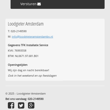
Versturen »
Loodgieter Amsterdam
T: 020-2149590
M:
info@loodgieteramsterdambv.nl
Gegevens TFK Installatie Service
KVK: 76993558
BTW: NL0671.97.681.B01
Openingstijden
Wij zijn dag en nacht bereikbaar!
Ook in het weekend en op feestdagen
© 2025 - Loodgieter Amsterdam
Bel ons vandaag
:
020-2149590