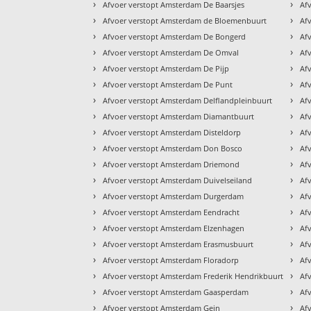
›
›
Afvoer verstopt Amsterdam De Baarsjes
Af
›
›
Afvoer verstopt Amsterdam de Bloemenbuurt
Af
›
›
Afvoer verstopt Amsterdam De Bongerd
Af
›
›
Afvoer verstopt Amsterdam De Omval
Af
›
›
Afvoer verstopt Amsterdam De Pijp
Af
›
›
Afvoer verstopt Amsterdam De Punt
Af
›
›
Afvoer verstopt Amsterdam Delflandpleinbuurt
Af
›
›
Afvoer verstopt Amsterdam Diamantbuurt
Af
›
›
Afvoer verstopt Amsterdam Disteldorp
Af
›
›
Afvoer verstopt Amsterdam Don Bosco
Af
›
›
Afvoer verstopt Amsterdam Driemond
Af
›
›
Afvoer verstopt Amsterdam Duivelseiland
Af
›
›
Afvoer verstopt Amsterdam Durgerdam
Af
›
›
Afvoer verstopt Amsterdam Eendracht
Af
›
›
Afvoer verstopt Amsterdam Elzenhagen
Af
›
›
Afvoer verstopt Amsterdam Erasmusbuurt
Af
›
›
Afvoer verstopt Amsterdam Floradorp
Af
›
›
Afvoer verstopt Amsterdam Frederik Hendrikbuurt
Af
›
›
Afvoer verstopt Amsterdam Gaasperdam
Af
›
›
Afvoer verstopt Amsterdam Gein
Af