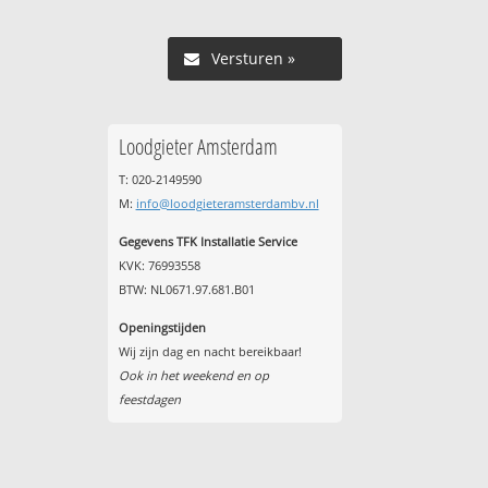
Versturen »
Loodgieter Amsterdam
T: 020-2149590
M:
info@loodgieteramsterdambv.nl
Gegevens TFK Installatie Service
KVK: 76993558
BTW: NL0671.97.681.B01
Openingstijden
Wij zijn dag en nacht bereikbaar!
Ook in het weekend en op
feestdagen