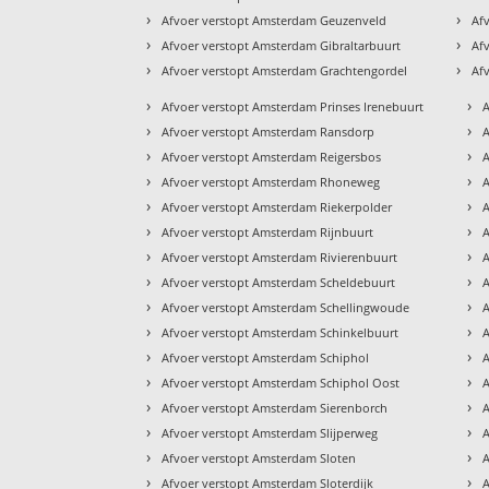
›
›
Afvoer verstopt Amsterdam Geuzenveld
Af
›
›
Afvoer verstopt Amsterdam Gibraltarbuurt
Af
›
›
Afvoer verstopt Amsterdam Grachtengordel
Af
›
›
Afvoer verstopt Amsterdam Prinses Irenebuurt
›
›
Afvoer verstopt Amsterdam Ransdorp
›
›
Afvoer verstopt Amsterdam Reigersbos
A
›
›
Afvoer verstopt Amsterdam Rhoneweg
A
›
›
Afvoer verstopt Amsterdam Riekerpolder
›
›
Afvoer verstopt Amsterdam Rijnbuurt
›
›
Afvoer verstopt Amsterdam Rivierenbuurt
›
›
Afvoer verstopt Amsterdam Scheldebuurt
›
›
Afvoer verstopt Amsterdam Schellingwoude
A
›
›
Afvoer verstopt Amsterdam Schinkelbuurt
A
›
›
Afvoer verstopt Amsterdam Schiphol
A
›
›
Afvoer verstopt Amsterdam Schiphol Oost
A
›
›
Afvoer verstopt Amsterdam Sierenborch
A
›
›
Afvoer verstopt Amsterdam Slijperweg
A
›
›
Afvoer verstopt Amsterdam Sloten
A
›
›
Afvoer verstopt Amsterdam Sloterdijk
A