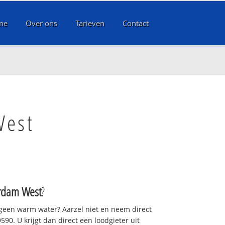
me
Over ons
Tarieven
Contact
West
rdam West
?
 geen warm water? Aarzel niet en neem direct
90. U krijgt dan direct een loodgieter uit