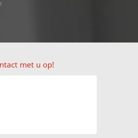
!
ntact met u op!