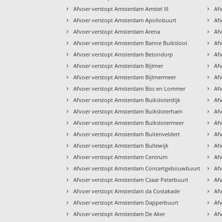
›
›
Afvoer verstopt Amsterdam Amstel III
Af
›
›
Afvoer verstopt Amsterdam Apollobuurt
Af
›
›
Afvoer verstopt Amsterdam Arena
Af
›
›
Afvoer verstopt Amsterdam Banne Buiksloot
Af
›
›
Afvoer verstopt Amsterdam Betondorp
Af
›
›
Afvoer verstopt Amsterdam Bijlmer
Af
›
›
Afvoer verstopt Amsterdam Bijlmermeer
Af
›
›
Afvoer verstopt Amsterdam Bos en Lommer
Af
›
›
Afvoer verstopt Amsterdam Buiksloterdijk
Af
›
›
Afvoer verstopt Amsterdam Buiksloterham
Af
›
›
Afvoer verstopt Amsterdam Buikslotermeer
Af
›
›
Afvoer verstopt Amsterdam Buitenveldert
Af
›
›
Afvoer verstopt Amsterdam Bullewijk
Af
›
›
Afvoer verstopt Amsterdam Centrum
Af
›
›
Afvoer verstopt Amsterdam Concertgebouwbuurt
Af
›
›
Afvoer verstopt Amsterdam Czaar Peterbuurt
Af
›
›
Afvoer verstopt Amsterdam da Costakade
Af
›
›
Afvoer verstopt Amsterdam Dapperbuurt
Af
›
›
Afvoer verstopt Amsterdam De Aker
Af