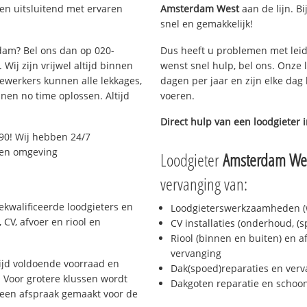
en uitsluitend met ervaren
Amsterdam West
aan de lijn. Bi
snel en gemakkelijk!
rdam? Bel ons dan op 020-
Dus heeft u problemen met leid
Wij zijn vrijwel altijd binnen
wenst snel hulp, bel ons. Onze 
ewerkers kunnen alle lekkages,
dagen per jaar en zijn elke dag 
en no time oplossen. Altijd
voeren.
Direct hulp van een loodgieter 
90! Wij hebben 24/7
m en omgeving
Loodgieter
Amsterdam We
vervanging van:
kwalificeerde loodgieters en
Loodgieterswerkzaamheden (w
CV, afvoer en riool en
CV installaties (onderhoud, (
Riool (binnen en buiten) en a
vervanging
jd voldoende voorraad en
Dak(spoed)reparaties en verv
 Voor grotere klussen wordt
Dakgoten reparatie en scho
 een afspraak gemaakt voor de