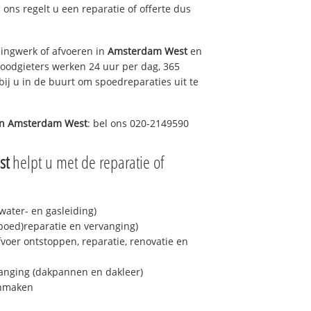
j ons regelt u een reparatie of offerte dus
ingwerk of afvoeren in
Amsterdam West
en
loodgieters werken 24 uur per dag, 365
bij u in de buurt om spoedreparaties uit te
in
Amsterdam West
: bel ons 020-2149590
st
helpt u met de reparatie of
ater- en gasleiding)
spoed)reparatie en vervanging)
fvoer ontstoppen, reparatie, renovatie en
anging (dakpannen en dakleer)
onmaken