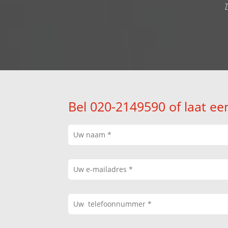
Bel 020-2149590 of laat ee