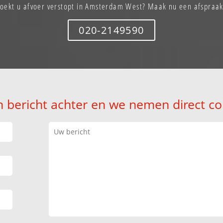
Zoekt u afvoer verstopt in Amsterdam West? Maak nu een afspraak
020-2149590
n bericht achter en we nemen direct co