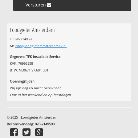
Versturen »
Loodgieter Amsterdam
T: 020-2149590
M:
info@loodgieteramsterdambv.nl
Gegevens TFK Installatie Service
KVK: 76993558
BTW: NL0671.97.681.B01
Openingstijden
Wij zijn dag en nacht bereikbaar!
Ook in het weekend en op feestdagen
© 2025 - Loodgieter Amsterdam
Bel ons vandaag
:
020-2149590