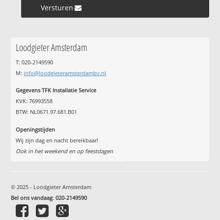
Versturen »
Loodgieter Amsterdam
T: 020-2149590
M:
info@loodgieteramsterdambv.nl
Gegevens TFK Installatie Service
KVK: 76993558
BTW: NL0671.97.681.B01
Openingstijden
Wij zijn dag en nacht bereikbaar!
Ook in het weekend en op feestdagen
© 2025 - Loodgieter Amsterdam
Bel ons vandaag
:
020-2149590