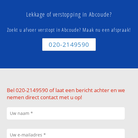
Lekkage of verstopping in Abcoude?
Zoekt u afvoer verstopt in Abcoude? Maak nu een afspraak!
020-2149590
Bel 020-2149590 of laat een bericht achter en we
nemen direct contact met u op!