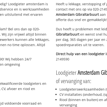
dig? Loodgieter amsterdam is
Heeft u lekkage, verstopping of
oedservice en is werkzaamheden
contact met ons op via 020-21495
en uitsluitend met ervaren
Amsterdam Gibraltarbuurt
aan d
offerte dus snel en gemakkelijk!
rdam? Bel ons dan op 020-
Dus heeft u problemen met leid
Wij zijn vrijwel altijd binnen
Gibraltarbuurt
en wenst snel hu
ewerkers kunnen alle lekkages,
per dag, 365 dagen per jaar en z
en no time oplossen. Altijd
spoedreparaties uit te voeren.
Direct hulp van een loodgieter 
90! Wij hebben 24/7
2149590
m en omgeving
Loodgieter
Amsterdam Gib
of vervanging van:
kwalificeerde loodgieters en
CV, afvoer en riool en
Loodgieterswerkzaamheden (w
CV installaties (onderhoud, (
Riool (binnen en buiten) en a
jd voldoende voorraad en
vervanging