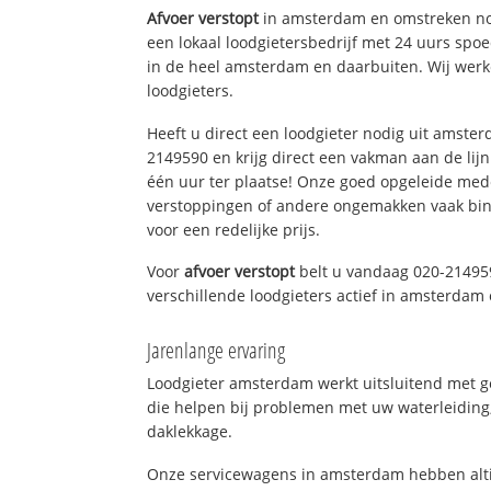
Afvoer verstopt
in amsterdam en omstreken no
een lokaal loodgietersbedrijf met 24 uurs sp
in de heel amsterdam en daarbuiten. Wij werk
loodgieters.
Heeft u direct een loodgieter nodig uit amste
2149590 en krijg direct een vakman aan de lijn. 
één uur ter plaatse! Onze goed opgeleide med
verstoppingen of andere ongemakken vaak binn
voor een redelijke prijs.
Voor
afvoer verstopt
belt u vandaag 020-21495
verschillende loodgieters actief in amsterda
Jarenlange ervaring
Loodgieter amsterdam werkt uitsluitend met ge
die helpen bij problemen met uw waterleiding, 
daklekkage.
Onze servicewagens in amsterdam hebben alti