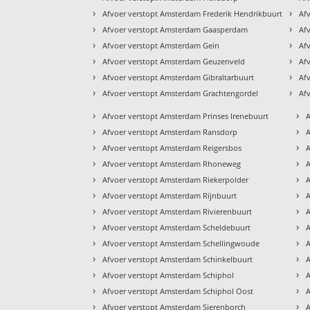
›
›
Afvoer verstopt Amsterdam Frederik Hendrikbuurt
Af
›
›
Afvoer verstopt Amsterdam Gaasperdam
Af
›
›
Afvoer verstopt Amsterdam Gein
Af
›
›
Afvoer verstopt Amsterdam Geuzenveld
Af
›
›
Afvoer verstopt Amsterdam Gibraltarbuurt
Af
›
›
Afvoer verstopt Amsterdam Grachtengordel
Af
›
›
Afvoer verstopt Amsterdam Prinses Irenebuurt
›
›
Afvoer verstopt Amsterdam Ransdorp
›
›
Afvoer verstopt Amsterdam Reigersbos
A
›
›
Afvoer verstopt Amsterdam Rhoneweg
A
›
›
Afvoer verstopt Amsterdam Riekerpolder
›
›
Afvoer verstopt Amsterdam Rijnbuurt
›
›
Afvoer verstopt Amsterdam Rivierenbuurt
›
›
Afvoer verstopt Amsterdam Scheldebuurt
›
›
Afvoer verstopt Amsterdam Schellingwoude
A
›
›
Afvoer verstopt Amsterdam Schinkelbuurt
A
›
›
Afvoer verstopt Amsterdam Schiphol
A
›
›
Afvoer verstopt Amsterdam Schiphol Oost
A
›
›
Afvoer verstopt Amsterdam Sierenborch
A