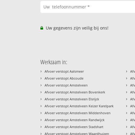
Uw gegevens zijn veilig bij ons!
Werkzaam in:
›
›
Afvoer verstopt Aalsmeer
Af
›
›
Afvoer verstopt Abcoude
Af
›
›
Afvoer verstopt Amstelveen
Af
›
›
Afvoer verstopt Amstelveen Bovenkerk
Af
›
›
Afvoer verstopt Amstelveen Elsrijck
Af
›
›
Afvoer verstopt Amstelveen Keizer Karelpark
Af
›
›
Afvoer verstopt Amstelveen Middenhoven
Af
›
›
Afvoer verstopt Amstelveen Randwijck
Af
›
›
Afvoer verstopt Amstelveen Stadshart
Af
›
›
Afvoer verstopt Amstelveen Waardhuizen
Af