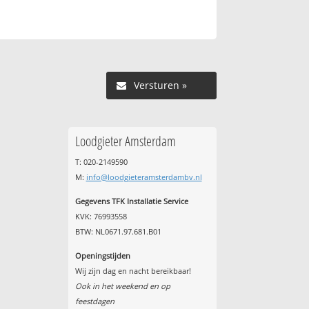
Versturen »
Loodgieter Amsterdam
T: 020-2149590
M:
info@loodgieteramsterdambv.nl
Gegevens TFK Installatie Service
KVK: 76993558
BTW: NL0671.97.681.B01
Openingstijden
Wij zijn dag en nacht bereikbaar!
Ook in het weekend en op
feestdagen