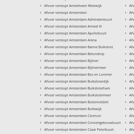
›
›
Afvoer verstopt Amstelveen Westwijk
Af
›
›
Afvoer verstopt Amsterdam
Af
›
›
Afvoer verstopt Amsterdam Admiralenbuurt
Af
›
›
Afvoer verstopt Amsterdam Amstel III
Af
›
›
Afvoer verstopt Amsterdam Apollobuurt
Af
›
›
Afvoer verstopt Amsterdam Arena
Af
›
›
Afvoer verstopt Amsterdam Banne Buiksloot
Af
›
›
Afvoer verstopt Amsterdam Betondorp
Af
›
›
Afvoer verstopt Amsterdam Bijlmer
Af
›
›
Afvoer verstopt Amsterdam Bijlmermeer
Af
›
›
Afvoer verstopt Amsterdam Bos en Lommer
Af
›
›
Afvoer verstopt Amsterdam Buiksloterdijk
Af
›
›
Afvoer verstopt Amsterdam Buiksloterham
Af
›
›
Afvoer verstopt Amsterdam Buikslotermeer
Af
›
›
Afvoer verstopt Amsterdam Buitenveldert
Af
›
›
Afvoer verstopt Amsterdam Bullewijk
Af
›
›
Afvoer verstopt Amsterdam Centrum
Af
›
›
Afvoer verstopt Amsterdam Concertgebouwbuurt
Af
›
›
Afvoer verstopt Amsterdam Czaar Peterbuurt
Af