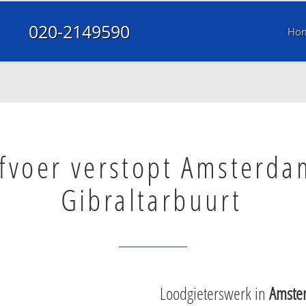
020-2149590
Ho
fvoer verstopt Amsterda
Gibraltarbuurt
Loodgieterswerk in
Amster