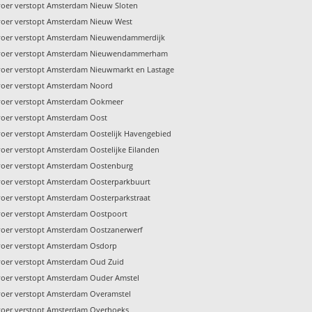
voer verstopt Amsterdam Nieuw Sloten
voer verstopt Amsterdam Nieuw West
voer verstopt Amsterdam Nieuwendammerdijk
voer verstopt Amsterdam Nieuwendammerham
voer verstopt Amsterdam Nieuwmarkt en Lastage
voer verstopt Amsterdam Noord
voer verstopt Amsterdam Ookmeer
voer verstopt Amsterdam Oost
voer verstopt Amsterdam Oostelijk Havengebied
voer verstopt Amsterdam Oostelijke Eilanden
voer verstopt Amsterdam Oostenburg
voer verstopt Amsterdam Oosterparkbuurt
voer verstopt Amsterdam Oosterparkstraat
voer verstopt Amsterdam Oostpoort
voer verstopt Amsterdam Oostzanerwerf
voer verstopt Amsterdam Osdorp
voer verstopt Amsterdam Oud Zuid
voer verstopt Amsterdam Ouder Amstel
voer verstopt Amsterdam Overamstel
voer verstopt Amsterdam Overhoeks