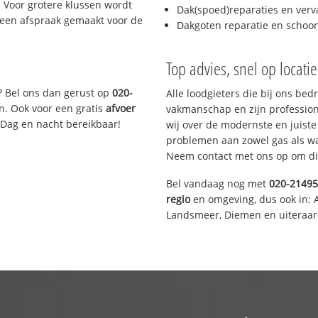
 Voor grotere klussen wordt
Dak(spoed)reparaties en verv
 een afspraak gemaakt voor de
Dakgoten reparatie en scho
Top advies, snel op locati
? Bel ons dan gerust op
020-
Alle loodgieters die bij ons be
n. Ook voor een gratis
afvoer
vakmanschap en zijn profession
 Dag en nacht bereikbaar!
wij over de modernste en juist
problemen aan zowel gas als wat
Neem contact met ons op om di
Bel vandaag nog met
020-2149
regio
en omgeving, dus ook in: 
Landsmeer, Diemen en uiteraar