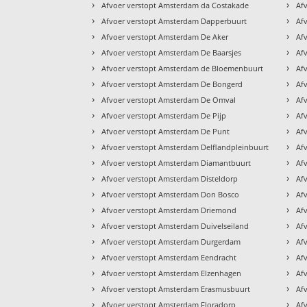
›
›
Afvoer verstopt Amsterdam da Costakade
Af
›
›
Afvoer verstopt Amsterdam Dapperbuurt
Af
›
›
Afvoer verstopt Amsterdam De Aker
Af
›
›
Afvoer verstopt Amsterdam De Baarsjes
Af
›
›
Afvoer verstopt Amsterdam de Bloemenbuurt
Af
›
›
Afvoer verstopt Amsterdam De Bongerd
Af
›
›
Afvoer verstopt Amsterdam De Omval
Af
›
›
Afvoer verstopt Amsterdam De Pijp
Af
›
›
Afvoer verstopt Amsterdam De Punt
Af
›
›
Afvoer verstopt Amsterdam Delflandpleinbuurt
Af
›
›
Afvoer verstopt Amsterdam Diamantbuurt
Af
›
›
Afvoer verstopt Amsterdam Disteldorp
Af
›
›
Afvoer verstopt Amsterdam Don Bosco
Af
›
›
Afvoer verstopt Amsterdam Driemond
Af
›
›
Afvoer verstopt Amsterdam Duivelseiland
Af
›
›
Afvoer verstopt Amsterdam Durgerdam
Af
›
›
Afvoer verstopt Amsterdam Eendracht
Af
›
›
Afvoer verstopt Amsterdam Elzenhagen
Af
›
›
Afvoer verstopt Amsterdam Erasmusbuurt
Af
›
›
Afvoer verstopt Amsterdam Floradorp
Af