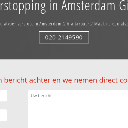
erstopping in Amsterdam Gi
 u afvoer verstopt in Amsterdam Gibraltarbuurt? Maak nu een afs
020-2149590
n bericht achter en we nemen direct co