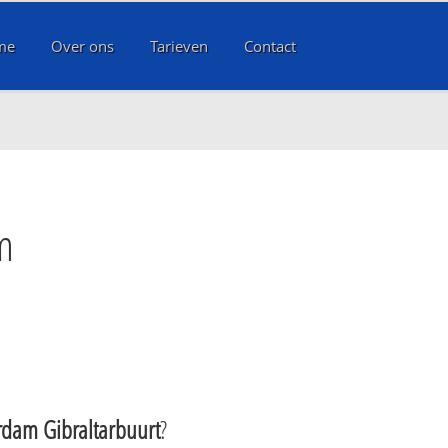
me
Over ons
Tarieven
Contact
m
dam Gibraltarbuurt
?