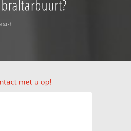
braltarbuurt?
praak!
ntact met u op!