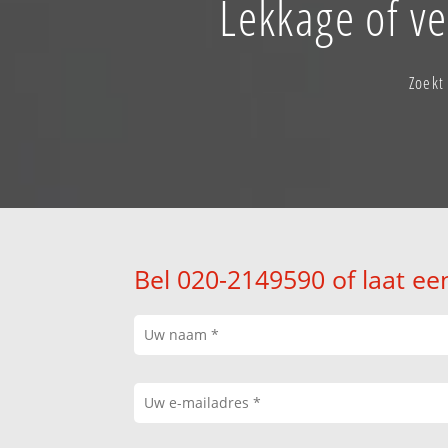
Lekkage of v
Zoekt
Bel 020-2149590 of laat ee