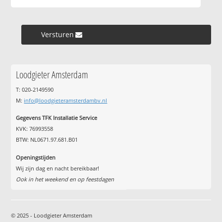
Versturen »
Loodgieter Amsterdam
T: 020-2149590
M:
info@loodgieteramsterdambv.nl
Gegevens TFK Installatie Service
KVK: 76993558
BTW: NL0671.97.681.B01
Openingstijden
Wij zijn dag en nacht bereikbaar!
Ook in het weekend en op feestdagen
© 2025 - Loodgieter Amsterdam